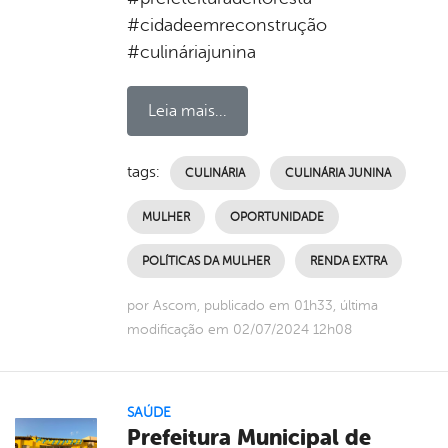
#cidadeemreconstrução
#culináriajunina
Leia mais...
tags:
CULINÁRIA
CULINÁRIA JUNINA
MULHER
OPORTUNIDADE
POLÍTICAS DA MULHER
RENDA EXTRA
por Ascom, publicado em 01h33, última
modificação em 02/07/2024 12h08
SAÚDE
Prefeitura Municipal de