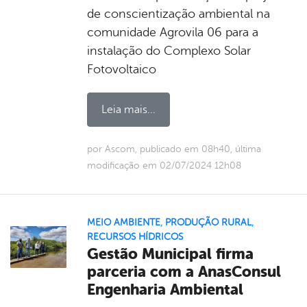
de conscientização ambiental na
comunidade Agrovila 06 para a
instalação do Complexo Solar
Fotovoltaico
Leia mais...
por Ascom, publicado em 08h40, última
modificação em 02/07/2024 12h08
MEIO AMBIENTE
,
PRODUÇÃO RURAL
,
RECURSOS HÍDRICOS
Gestão Municipal firma
parceria com a AnasConsul
Engenharia Ambiental