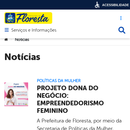
ACESSIBILIDADE
Acesso ráp
Busca
Serviços e Informações
Abrir menu principal de navegação
Você está aqui:
Notícias
>
Notícias
POLÍTICAS DA MULHER
PROJETO DONA DO
NEGÓCIO:
EMPREENDEDORISMO
FEMININO
A Prefeitura de Floresta, por meio da
Secretaria de Políticas da Mulher,