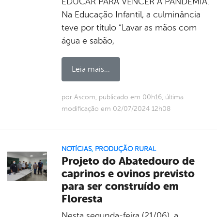
EDUCAR PARA VENCER A PANDEMIA.
Na Educação Infantil, a culminância
teve por título “Lavar as mãos com
água e sabão,
Leia mais...
por Ascom, publicado em 00h16, última
modificação em 02/07/2024 12h08
NOTÍCIAS
,
PRODUÇÃO RURAL
Projeto do Abatedouro de
caprinos e ovinos previsto
para ser construído em
Floresta
Nesta segunda-feira (21/06), a