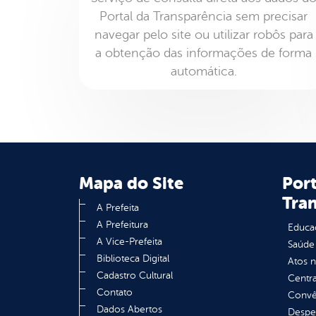
Portal da Transparência sem precisar
navegar pelo site ou utilizar robôs para
a obtenção das informações de forma
automática.
Mapa do Site
Port
Tra
A Prefeita
A Prefeitura
Educa
A Vice-Prefeita
Saúde
Biblioteca Digital
Atos 
Cadastro Cultural
Centra
Contato
Convên
Dados Abertos
Despe