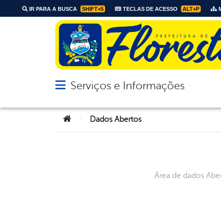
IR PARA A BUSCA
SHIFT+5
TECLAS DE ACESSO
ALT+P
M
Serviços e Informações
Abrir menu principal de navegação
Você está aqui:
>
Dados Abertos
Área de dados Aber