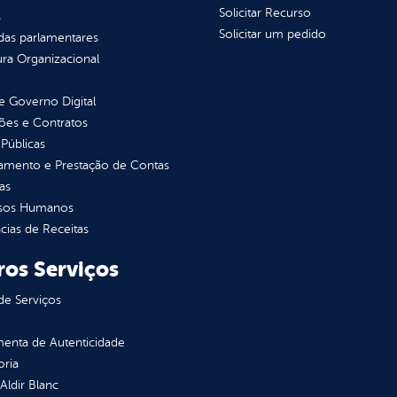
Solicitar Recurso
s
Solicitar um pedido
as parlamentares
ura Organizacional
 Governo Digital
ções e Contratos
Públicas
jamento e Prestação de Contas
as
sos Humanos
ias de Receitas
ros Serviços
de Serviços
enta de Autenticidade
oria
 Aldir Blanc