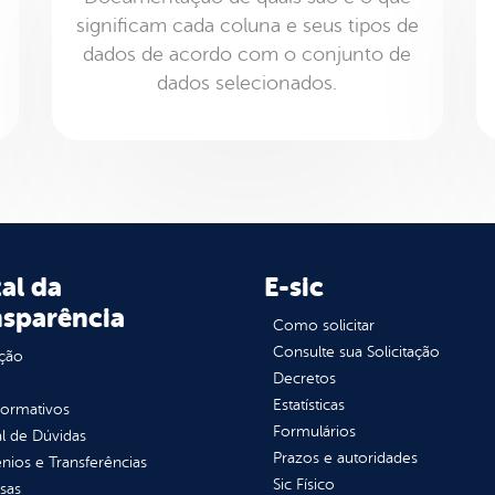
significam cada coluna e seus tipos de
dados de acordo com o conjunto de
dados selecionados.
al da
E-sic
nsparência
Como solicitar
Consulte sua Solicitação
ção
Decretos
Estatísticas
normativos
Formulários
l de Dúvidas
Prazos e autoridades
ios e Transferências
Sic Físico
sas