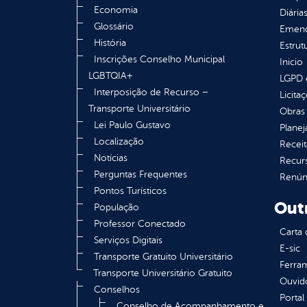
Economia
Diária
Glossário
Emend
História
Estrut
Inscrições Conselho Municipal
Inicio
LGBTQIA+
LGPD e
Interposição de Recurso –
Licita
Transporte Universitário
Obras 
Lei Paulo Gustavo
Plane
Localização
Receit
Notícias
Recur
Perguntas Frequentes
Renúnc
Pontos Turísticos
Out
População
Professor Conectado
Carta 
Serviços Digitais
E-sic
Transporte Gratuito Universitário
Ferram
Transporte Universitário Gratuito
Ouvid
Conselhos
Portal
Conselho de Acompanhamento e