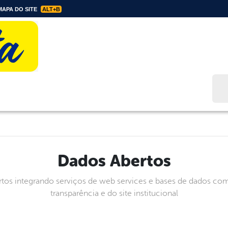
APA DO SITE
ALT+B
Bus
Dados Abertos
tos integrando serviços de web services e bases de dados com
transparência e do site institucional