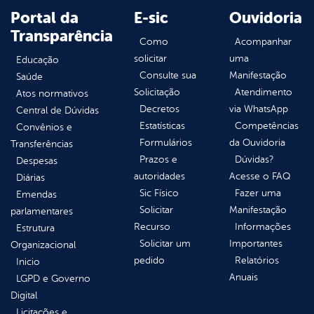
Portal da
E-sic
Ouvidoria
Transparência
Como
Acompanhar
solicitar
uma
Educação
Consulte sua
Manifestação
Saúde
Solicitação
Atendimento
Atos normativos
Decretos
via WhatsApp
Central de Dúvidas
Estatísticas
Competências
Convênios e
Formulários
da Ouvidoria
Transferências
Prazos e
Dúvidas?
Despesas
autoridades
Acesse o FAQ
Diárias
Sic Físico
Fazer uma
Emendas
Solicitar
Manifestação
parlamentares
Recurso
Informações
Estrutura
Solicitar um
Importantes
Organizacional
pedido
Relatórios
Inicio
Anuais
LGPD e Governo
Digital
Licitações e