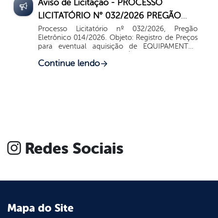
Aviso de Licitação - PROCESSO
LICITATÓRIO N° 032/2026 PREGÃO
ELETRÔNICO Nº 014/2026 SISTEMA DE
Processo Licitatório nº 032/2026, Pregão
Eletrônico 014/2026. Objeto: Registro de Preços
REGISTRO DE PREÇOS (SRP)
para eventual aquisição de EQUIPAMENTOS
PERMANENTES e UTENSÍLIOS DE COPA E
Continue lendo
COZINHA destinados à implantação da 2ª
Cozinha Comunitária do...
Redes Sociais
Mapa do Site