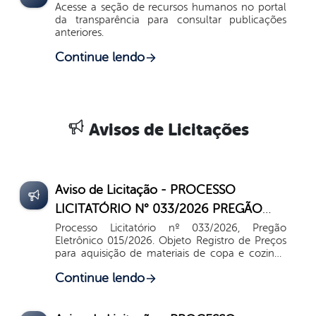
Acesse a seção de recursos humanos no portal
da transparência para consultar publicações
anteriores.
Continue lendo
Avisos de Licitações
Aviso de Licitação - PROCESSO
LICITATÓRIO N° 033/2026 PREGÃO
ELETRÔNICO Nº 015/2026 SISTEMA DE
Processo Licitatório nº 033/2026, Pregão
Eletrônico 015/2026. Objeto Registro de Preços
REGISTRO DE PREÇOS (SRP)
para aquisição de materiais de copa e cozinha
destinados a suprir as necessidades das unidades
Continue lendo
de ensino e dos setores administrativos
vinculados a...