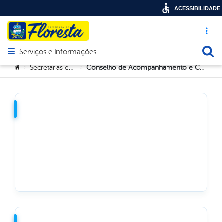
ACESSIBILIDADE
Acesso ráp
Busca
Serviços e Informações
Abrir menu principal de navegação
Você está aqui:
Secretarias e Orgãos
Conselho de Acompanhamento e Controle Social do Fundeb – CACS/FUNDEB
>
>