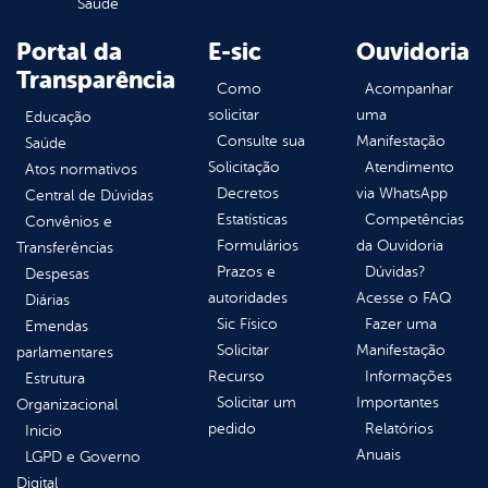
Saúde
Portal da
E-sic
Ouvidoria
Transparência
Como
Acompanhar
solicitar
uma
Educação
Consulte sua
Manifestação
Saúde
Solicitação
Atendimento
Atos normativos
Decretos
via WhatsApp
Central de Dúvidas
Estatísticas
Competências
Convênios e
Formulários
da Ouvidoria
Transferências
Prazos e
Dúvidas?
Despesas
autoridades
Acesse o FAQ
Diárias
Sic Físico
Fazer uma
Emendas
Solicitar
Manifestação
parlamentares
Recurso
Informações
Estrutura
Solicitar um
Importantes
Organizacional
pedido
Relatórios
Inicio
Anuais
LGPD e Governo
Digital