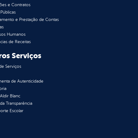
ções e Contratos
Públicas
jamento e Prestação de Contas
as
sos Humanos
ias de Receitas
ros Serviços
de Serviços
enta de Autenticidade
oria
 Aldir Blanc
 da Transparência
orte Escolar