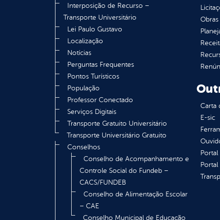
Interposição de Recurso –
Licita
Transporte Universitário
Obras 
Lei Paulo Gustavo
Plane
Localização
Receit
Notícias
Recur
Perguntas Frequentes
Renúnc
Pontos Turísticos
Out
População
Professor Conectado
Carta 
Serviços Digitais
E-sic
Transporte Gratuito Universitário
Ferram
Transporte Universitário Gratuito
Ouvid
Conselhos
Portal
Conselho de Acompanhamento e
Portal
Controle Social do Fundeb –
Transp
CACS/FUNDEB
Conselho de Alimentação Escolar
– CAE
Conselho Municipal de Educação