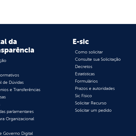
al da
E-sic
nsparência
Como solicitar
Consulte sua Solicitação
ção
Decretos
Estatísticas
normativos
Formulários
l de Dúvidas
Prazos e autoridades
ios e Transferências
Sic Físico
sas
Solicitar Recurso
s
Solicitar um pedido
as parlamentares
ura Organizacional
 Governo Digital