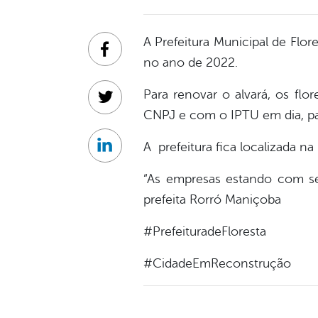
A Prefeitura Municipal de Flo
Facebook
no ano de 2022.
Para renovar o alvará, os fl
Twitter
CNPJ e com o IPTU em dia, pa
A prefeitura fica localizada na
Linkedin
“As empresas estando com seu
prefeita Rorró Maniçoba
#PrefeituradeFloresta
#CidadeEmReconstrução