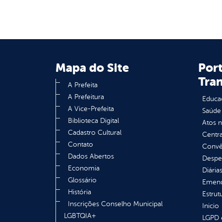
Mapa do Site
Port
Tra
A Prefeita
A Prefeitura
Educa
A Vice-Prefeita
Saúde
Biblioteca Digital
Atos 
Cadastro Cultural
Centra
Contato
Convên
Dados Abertos
Despe
Economia
Diária
Glossário
Emend
História
Estrut
Inscrições Conselho Municipal
Inicio
LGBTQIA+
LGPD e