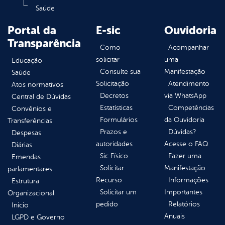
Saúde
Portal da
E-sic
Ouvidoria
Transparência
Como
Acompanhar
solicitar
uma
Educação
Consulte sua
Manifestação
Saúde
Solicitação
Atendimento
Atos normativos
Decretos
via WhatsApp
Central de Dúvidas
Estatísticas
Competências
Convênios e
Formulários
da Ouvidoria
Transferências
Prazos e
Dúvidas?
Despesas
autoridades
Acesse o FAQ
Diárias
Sic Físico
Fazer uma
Emendas
Solicitar
Manifestação
parlamentares
Recurso
Informações
Estrutura
Solicitar um
Importantes
Organizacional
pedido
Relatórios
Inicio
Anuais
LGPD e Governo