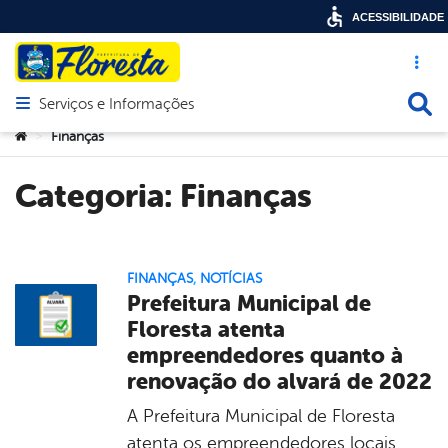
ACESSIBILIDADE
Acesso ráp
Busca
Serviços e Informações
Abrir menu principal de navegação
Você está aqui:
Finanças
>
Categoria:
Finanças
FINANÇAS
,
NOTÍCIAS
Prefeitura Municipal de
Floresta atenta
empreendedores quanto à
renovação do alvará de 2022
A Prefeitura Municipal de Floresta
atenta os empreendedores locais