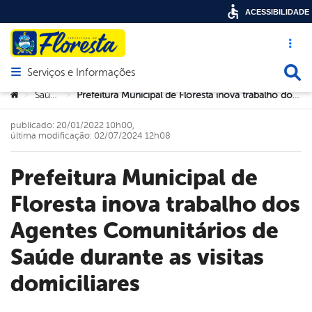
ACESSIBILIDADE
Acesso ráp
Busca
Serviços e Informações
Abrir menu principal de navegação
Você está aqui:
Saúde
Prefeitura Municipal de Floresta inova trabalho dos Agentes Comunitários de Saúde durante as visitas domiciliares
>
>
publicado: 20/01/2022 10h00,
última modificação: 02/07/2024 12h08
Prefeitura Municipal de
Floresta inova trabalho dos
Agentes Comunitários de
Saúde durante as visitas
domiciliares