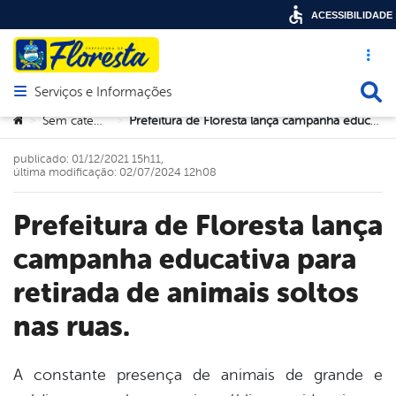
ACESSIBILIDADE
Acesso ráp
Busca
Serviços e Informações
Abrir menu principal de navegação
Você está aqui:
Sem categoria
Prefeitura de Floresta lança campanha educativa para retirada de animais soltos nas ruas.
>
>
publicado: 01/12/2021 15h11,
última modificação: 02/07/2024 12h08
Prefeitura de Floresta lança
campanha educativa para
retirada de animais soltos
nas ruas.
A constante presença de animais de grande e