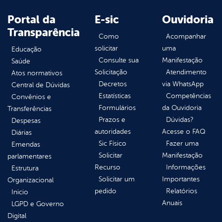
Portal da
E-sic
Ouvidoria
Transparência
Como
Acompanhar
solicitar
uma
Educação
Consulte sua
Manifestação
Saúde
Solicitação
Atendimento
Atos normativos
Decretos
via WhatsApp
Central de Dúvidas
Estatísticas
Competências
Convênios e
Formulários
da Ouvidoria
Transferências
Prazos e
Dúvidas?
Despesas
autoridades
Acesse o FAQ
Diárias
Sic Físico
Fazer uma
Emendas
Solicitar
Manifestação
parlamentares
Recurso
Informações
Estrutura
Solicitar um
Importantes
Organizacional
pedido
Relatórios
Inicio
Anuais
LGPD e Governo
Digital