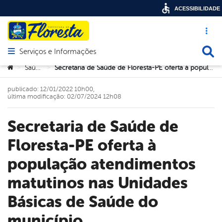
ACESSIBILIDADE
Acesso ráp
Busca
Serviços e Informações
Abrir menu principal de navegação
Você está aqui:
Saúde
Secretaria de Saúde de Floresta-PE oferta à população atendimentos matutinos nas Unidades Básicas de Saúde do município
>
>
publicado: 12/01/2022 10h00,
última modificação: 02/07/2024 12h08
Secretaria de Saúde de
Floresta-PE oferta à
população atendimentos
matutinos nas Unidades
Básicas de Saúde do
município