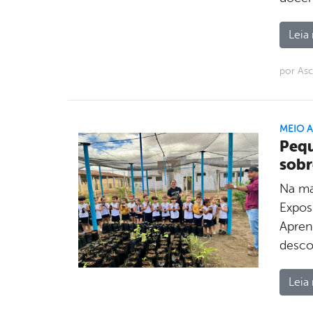
Leia 
por As
MEIO 
Pequ
sobr
Na ma
Expos
Apren
desco
Leia 