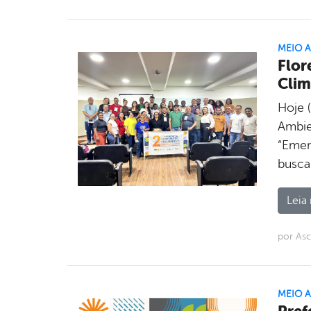
MEIO 
Flor
Clim
Hoje (
Ambie
“Emerg
busca
Leia 
por Asc
MEIO 