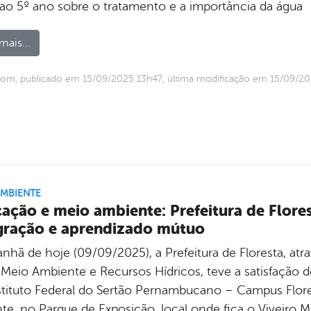
 ao 5º ano sobre o tratamento e a importância da água
mais...
om, publicado em 15/09/2025 13h47, última modificação em 15/09/2
AMBIENTE
ação e meio ambiente: Prefeitura de Flore
gração e aprendizado mútuo
nhã de hoje (09/09/2025), a Prefeitura de Floresta, atr
, Meio Ambiente e Recursos Hídricos, teve a satisfação 
stituto Federal do Sertão Pernambucano – Campus Flo
te, no Parque de Exposição, local onde fica o Viveiro Mu