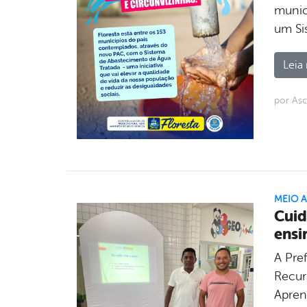
munic
um Si
Leia 
por Asc
MEIO 
Cuid
ensi
A Pre
Recur
Aprend