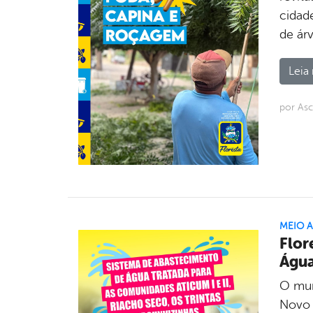
cidad
de ár
Leia 
por Asc
MEIO 
Flor
Água
O mun
Novo 