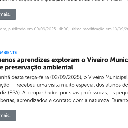
mais...
com, publicado em 09/09/2025 14h00, última modificação em 10/09/
AMBIENTE
enos aprendizes exploram o Viveiro Munic
e preservação ambiental
nhã desta terça-feira (02/09/2025), o Viveiro Municipa
ição — recebeu uma visita muito especial dos alunos d
diz (EPA). Acompanhados por suas professoras, os peq
bertas, aprendizados e contato com a natureza. Durante 
mais...