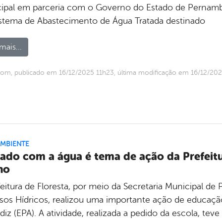
ipal em parceria com o Governo do Estado de Pernambuc
stema de Abastecimento de Água Tratada destinado
mais...
om, publicado em 16/12/2025 11h23, última modificação em 16/12/202
AMBIENTE
ado com a água é tema de ação da Prefeitur
no
feitura de Floresta, por meio da Secretaria Municipal d
sos Hídricos, realizou uma importante ação de educaç
iz (EPA). A atividade, realizada a pedido da escola, te