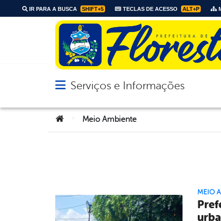
IR PARA A BUSCA
SHIFT+5
TECLAS DE ACESSO
ALT+P
M
Serviços e Informações
Abrir menu principal de navegação
Você está aqui:
>
Meio Ambiente
MEIO 
Pref
urb