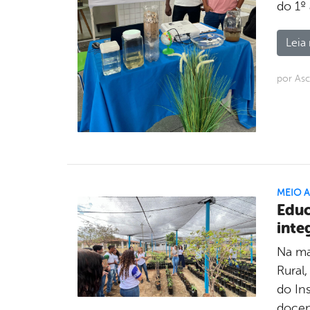
do 1º
Leia 
por Asc
MEIO 
Educ
inte
Na ma
Rural
do In
docen