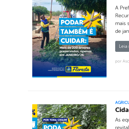
A Pre
Recur
mais 
de ja
Leia 
por Asc
AGRIC
Cida
As eq
revit