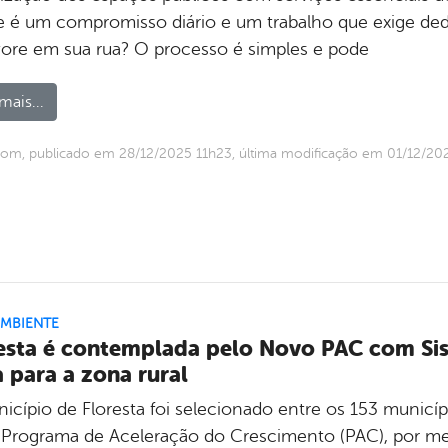
e é um compromisso diário e um trabalho que exige dedi
vore em sua rua? O processo é simples e pode
mais...
om, publicado em 28/12/2025 11h23, última modificação em 01/12/20
AMBIENTE
esta é contemplada pelo Novo PAC com Si
 para a zona rural
icípio de Floresta foi selecionado entre os 153 municí
Programa de Aceleração do Crescimento (PAC), por mei