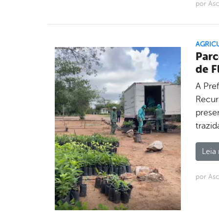
por As
AGRIC
Parc
de F
A Pre
Recur
preser
trazi
Leia 
por As