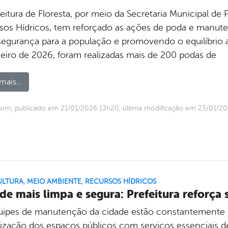
feitura de Floresta, por meio da Secretaria Municipal d
sos Hídricos, tem reforçado as ações de poda e manute
segurança para a população e promovendo o equilíbrio
neiro de 2026, foram realizadas mais de 200 podas de
mais...
om, publicado em 21/01/2026 13h20, última modificação em 23/01/2
ULTURA
,
MEIO AMBIENTE
,
RECURSOS HÍDRICOS
de mais limpa e segura: Prefeitura reforç
uipes de manutenção da cidade estão constantemente na
alização dos espaços públicos com serviços essenciais d