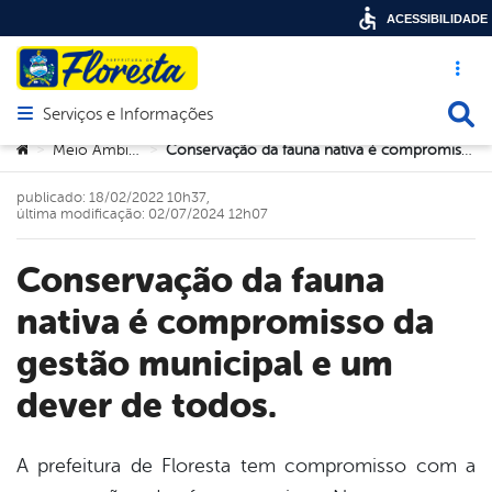
ACESSIBILIDADE
Acesso ráp
Busca
Serviços e Informações
Abrir menu principal de navegação
Você está aqui:
Meio Ambiente
Conservação da fauna nativa é compromisso da gestão municipal e um dever de todos.
>
>
publicado: 18/02/2022 10h37,
última modificação: 02/07/2024 12h07
Conservação da fauna
nativa é compromisso da
gestão municipal e um
dever de todos.
A prefeitura de Floresta tem compromisso com a