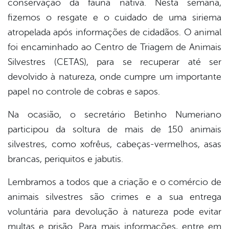
conservação da fauna nativa. Nesta semana,
book
fizemos o resgate e o cuidado de uma siriema
atropelada após informações de cidadãos. O animal
er
foi encaminhado ao Centro de Triagem de Animais
Silvestres (CETAS), para se recuperar até ser
devolvido à natureza, onde cumpre um importante
din
papel no controle de cobras e sapos.
Na ocasião, o secretário Betinho Numeriano
participou da soltura de mais de 150 animais
silvestres, como xofrêus, cabeças-vermelhos, asas
brancas, periquitos e jabutis.
Lembramos a todos que a criação e o comércio de
animais silvestres são crimes e a sua entrega
voluntária para devolução à natureza pode evitar
multas e prisão. Para mais informações, entre em