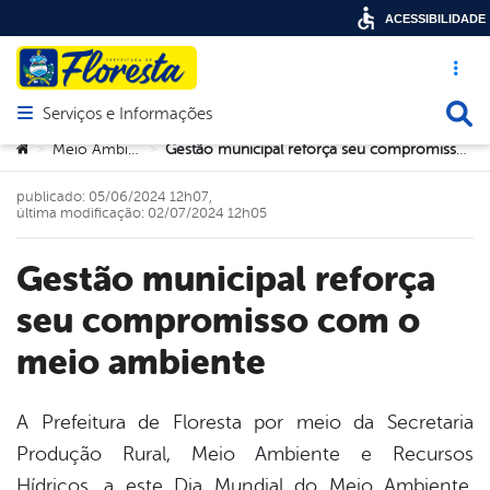
ACESSIBILIDADE
Acesso ráp
Busca
Serviços e Informações
Abrir menu principal de navegação
Você está aqui:
Meio Ambiente
Gestão municipal reforça seu compromisso com o meio ambiente
>
>
publicado: 05/06/2024 12h07,
última modificação: 02/07/2024 12h05
Gestão municipal reforça
seu compromisso com o
meio ambiente
A Prefeitura de Floresta por meio da Secretaria
Produção Rural, Meio Ambiente e Recursos
book
Hídricos, a este Dia Mundial do Meio Ambiente,