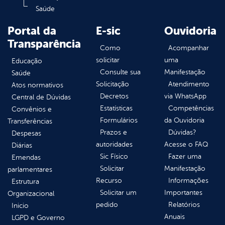
Saúde
Portal da
E-sic
Ouvidoria
Transparência
Como
Acompanhar
solicitar
uma
Educação
Consulte sua
Manifestação
Saúde
Solicitação
Atendimento
Atos normativos
Decretos
via WhatsApp
Central de Dúvidas
Estatísticas
Competências
Convênios e
Formulários
da Ouvidoria
Transferências
Prazos e
Dúvidas?
Despesas
autoridades
Acesse o FAQ
Diárias
Sic Físico
Fazer uma
Emendas
Solicitar
Manifestação
parlamentares
Recurso
Informações
Estrutura
Solicitar um
Importantes
Organizacional
pedido
Relatórios
Inicio
Anuais
LGPD e Governo