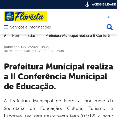
ACESSIBILIDADE
Acesso ráp
Busca
Serviços e Informações
Abrir menu principal de navegação
Você está aqui:
Notícias
Educação
Prefeitura Municipal realiza a II Conferência Municipal de Educação.
>
>
>
publicado: 02/12/2021 10h35,
última modificação: 02/07/2024 12h08
Prefeitura Municipal realiza
a II Conferência Municipal
de Educação.
A Prefeitura Municipal de Floresta, por meio da
Secretaria de Educação, Cultura, Turismo e
book
Esportes, realizará nesta sexta-feira (03/12), a partir