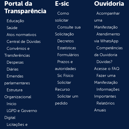
Portal da
E-sic
Ouvidoria
Transparência
Como
Acompanhar
solicitar
uma
Educação
Consulte sua
Manifestação
Saúde
Solicitação
Atendimento
Atos normativos
Decretos
via WhatsApp
Central de Dúvidas
Estatísticas
Competências
Convênios e
Formulários
da Ouvidoria
Transferências
Prazos e
Dúvidas?
Despesas
autoridades
Acesse o FAQ
Diárias
Sic Físico
Fazer uma
Emendas
Solicitar
Manifestação
parlamentares
Recurso
Informações
Estrutura
Solicitar um
Importantes
Organizacional
pedido
Relatórios
Inicio
Anuais
LGPD e Governo
Digital
Licitações e