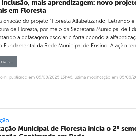
 inclusão, mais aprendizagem: novo projet
iais em Floresta
 criação do projeto “Floresta Alfabetizando, Letrando 
tura de Floresta, por meio da Secretaria Municipal de Ed
ntando a defasagem escolar e fortalecendo a alfabetizaç
o Fundamental da Rede Municipal de Ensino. A ação t
mais...
com, publicado em 05/08/2025 13h46, última modificação em 05/08/
ÇÃO
ação Municipal de Floresta inicia o 2º seme