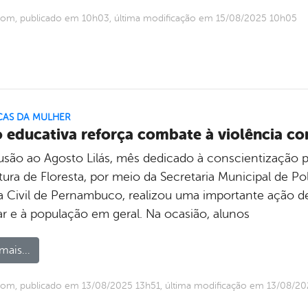
com, publicado em 10h03, última modificação em 15/08/2025 10h05
CAS DA MULHER
 educativa reforça combate à violência co
usão ao Agosto Lilás, mês dedicado à conscientização pe
tura de Floresta, por meio da Secretaria Municipal de Po
ia Civil de Pernambuco, realizou uma importante ação d
ar e à população em geral. Na ocasião, alunos
mais...
om, publicado em 13/08/2025 13h51, última modificação em 13/08/20