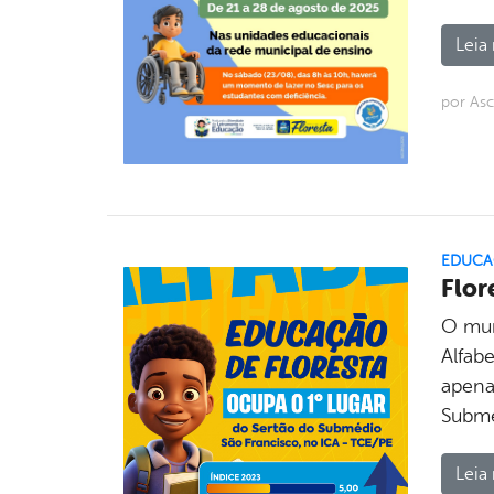
Leia 
por As
EDUCA
Flor
O mun
Alfab
apena
Submé
Leia 