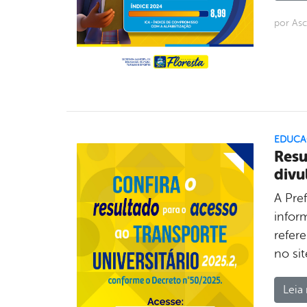
por As
EDUCA
Resu
divu
A Pref
infor
refer
no sit
Leia 