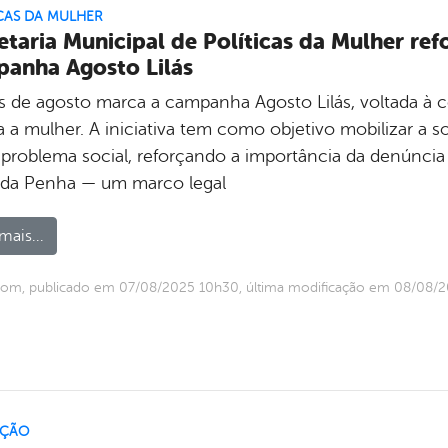
CAS DA MULHER
etaria Municipal de Políticas da Mulher r
anha Agosto Lilás
 de agosto marca a campanha Agosto Lilás, voltada à c
a a mulher. A iniciativa tem como objetivo mobilizar a
 problema social, reforçando a importância da denúncia 
 da Penha — um marco legal
mais...
com, publicado em 07/08/2025 10h30, última modificação em 08/08/
ÇÃO