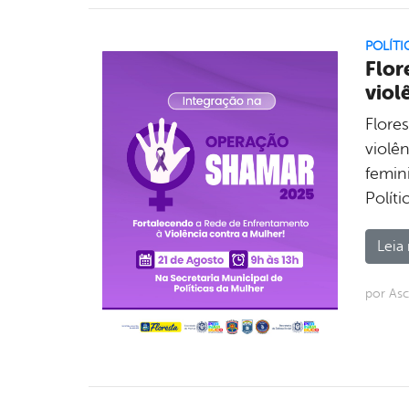
POLÍTI
Flor
viol
Flore
violê
femin
Políti
Leia 
por As