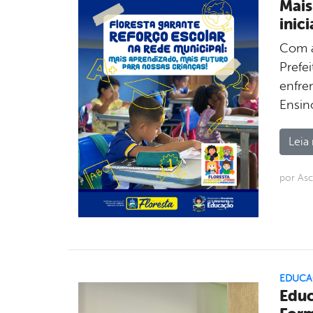
Mais
inic
Com a
Prefei
enfre
Ensin
Leia 
por As
EDUCA
Educ