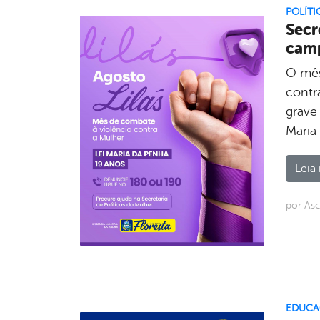
POLÍTI
Secr
camp
O mês
contr
grave
Maria
Leia 
por As
EDUCA