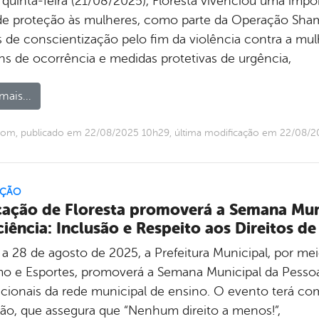
 quinta-feira (21/08/2025), Floresta vivenciou uma impo
de proteção às mulheres, como parte da Operação Shama
 de conscientização pelo fim da violência contra a mu
ins de ocorrência e medidas protetivas de urgência,
mais...
com, publicado em 22/08/2025 10h29, última modificação em 22/08/
ÇÃO
ação de Floresta promoverá a Semana Mun
ciência: Inclusão e Respeito aos Direitos d
 a 28 de agosto de 2025, a Prefeitura Municipal, por mei
mo e Esportes, promoverá a Semana Municipal da Pesso
cionais da rede municipal de ensino. O evento terá como 
são, que assegura que “Nenhum direito a menos!”,