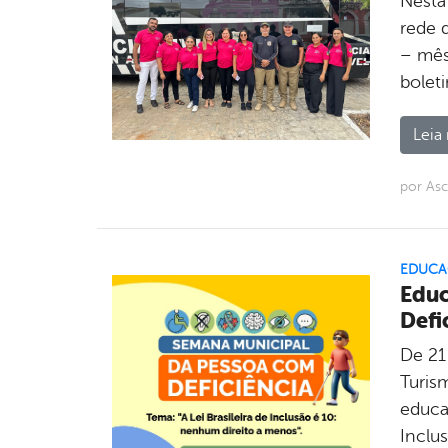
Nesta
rede 
– mês
bolet
Leia 
por As
EDUCA
Educ
Defi
De 21
Turis
educa
Inclu