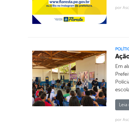
por As
POLÍTI
Ação
Em al
Prefei
Políc
escol
Leia 
por Asc