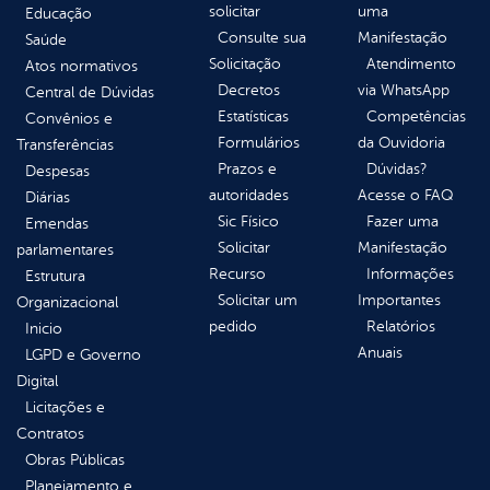
solicitar
uma
Educação
Consulte sua
Manifestação
Saúde
Solicitação
Atendimento
Atos normativos
Decretos
via WhatsApp
Central de Dúvidas
Estatísticas
Competências
Convênios e
Formulários
da Ouvidoria
Transferências
Prazos e
Dúvidas?
Despesas
autoridades
Acesse o FAQ
Diárias
Sic Físico
Fazer uma
Emendas
Solicitar
Manifestação
parlamentares
Recurso
Informações
Estrutura
Solicitar um
Importantes
Organizacional
pedido
Relatórios
Inicio
Anuais
LGPD e Governo
Digital
Licitações e
Contratos
Obras Públicas
Planejamento e