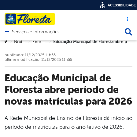
ACESSIBILIDADE
Acesso ráp
Busca
Serviços e Informações
Abrir menu principal de navegação
Você está aqui:
Notícias
Educação
Educação Municipal de Floresta abre período de novas matrículas para 2026
>
>
>
publicado: 11/12/2025 11h55,
última modificação: 11/12/2025 11h55
Educação Municipal de
Floresta abre período de
novas matrículas para 2026
A Rede Municipal de Ensino de Floresta dá início ao
período de matrículas para o ano letivo de 2026.
book