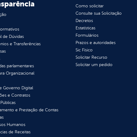
nsparência
Como solicitar
Consulte sua Solicitação
ção
Decretos
Estatísticas
normativos
Formulários
l de Dúvidas
Prazos e autoridades
ios e Transferências
Sic Físico
sas
Solicitar Recurso
s
Solicitar um pedido
as parlamentares
ura Organizacional
 Governo Digital
ções e Contratos
Públicas
jamento e Prestação de Contas
as
sos Humanos
ias de Receitas