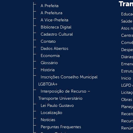
Tra
A Prefeita
A Prefeitura
Educa
A Vice-Prefeita
Saúde
Biblioteca Digital
Atos 
Cadastro Cultural
Centra
Contato
Convên
Dados Abertos
Despe
Economia
Diária
Glossário
Emend
História
Estrut
Inscrições Conselho Municipal
Inicio
LGBTQIA+
LGPD e
Interposição de Recurso –
Licita
Transporte Universitário
Obras 
Lei Paulo Gustavo
Plane
Localização
Receit
Notícias
Recur
Perguntas Frequentes
Renúnc