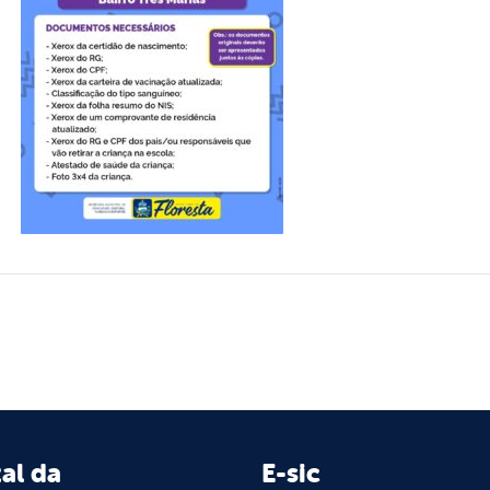
al da
E-sic