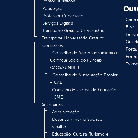
Pontos Turísticos
Out
População
Professor Conectado
Carta 
Serviços Digitais
E-sic
Transporte Gratuito Universitário
Ferram
Transporte Universitário Gratuito
Ouvid
Conselhos
Portal
Conselho de Acompanhamento e
Portal
Controle Social do Fundeb –
Transp
CACS/FUNDEB
Conselho de Alimentação Escolar
– CAE
Conselho Municipal de Educação
– CME
Secretarias
Administração
Desenvolvimento Social e
Trabalho
Educação, Cultura, Turismo e