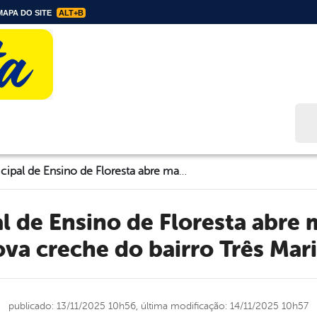
APA DO SITE
ALT+B
Bus
Rede Municipal de Ensino de Floresta abre matrículas para nova creche do bairro Três Marias
va creche do bairro Três Mar
publicado: 13/11/2025 10h56,
última modificação: 14/11/2025 10h57