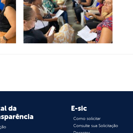
al da
E-sic
nsparência
Como solicitar
Consulte sua Solicitação
ção
Decretos