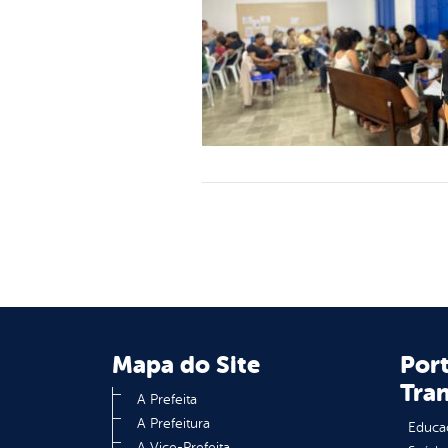
Mapa do Site
Port
Tra
A Prefeita
A Prefeitura
Educa
A Vice-Prefeita