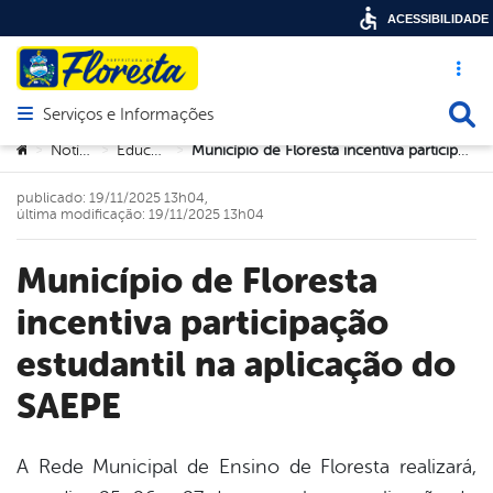
ACESSIBILIDADE
Acesso ráp
Busca
Serviços e Informações
Abrir menu principal de navegação
Você está aqui:
Notícias
Educação
Município de Floresta incentiva participação estudantil na aplicação do SAEPE
>
>
>
publicado: 19/11/2025 13h04,
última modificação: 19/11/2025 13h04
Município de Floresta
incentiva participação
estudantil na aplicação do
SAEPE
A Rede Municipal de Ensino de Floresta realizará,