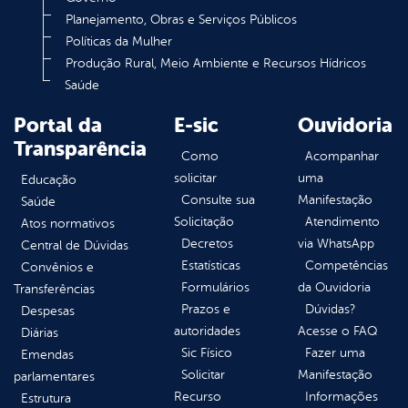
Planejamento, Obras e Serviços Públicos
Políticas da Mulher
Produção Rural, Meio Ambiente e Recursos Hídricos
Saúde
Portal da
E-sic
Ouvidoria
Transparência
Como
Acompanhar
solicitar
uma
Educação
Consulte sua
Manifestação
Saúde
Solicitação
Atendimento
Atos normativos
Decretos
via WhatsApp
Central de Dúvidas
Estatísticas
Competências
Convênios e
Formulários
da Ouvidoria
Transferências
Prazos e
Dúvidas?
Despesas
autoridades
Acesse o FAQ
Diárias
Sic Físico
Fazer uma
Emendas
Solicitar
Manifestação
parlamentares
Recurso
Informações
Estrutura