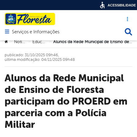
ACESSIBILIDADE
Acesso ráp
Busca
Serviços e Informações
Abrir menu principal de navegação
Você está aqui:
Notícias
Educação
Alunos da Rede Municipal de Ensino de Floresta participam do PROERD em parceria com a Polícia Militar
>
>
>
publicado: 31/10/2025 09h46,
última modificação: 04/11/2025 09h48
Alunos da Rede Municipal
de Ensino de Floresta
participam do PROERD em
parceria com a Polícia
Militar