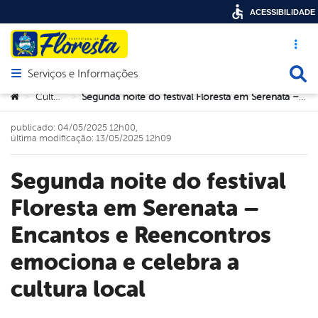
ACESSIBILIDADE
Acesso ráp
Busca
Serviços e Informações
Abrir menu principal de navegação
Você está aqui:
Cultura
Segunda noite do festival Floresta em Serenata – Encantos e Reencontros emociona e celebra a cultura local
>
>
publicado: 04/05/2025 12h00,
última modificação: 13/05/2025 12h09
Segunda noite do festival
Floresta em Serenata –
Encantos e Reencontros
emociona e celebra a
cultura local