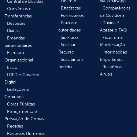
Decretos
via WhatsApp
Central de Dúvidas
Estatísticas
Competências
Convênios e
Formulários
da Ouvidoria
Transferências
Prazos e
Dúvidas?
Despesas
autoridades
Acesse o FAQ
Diárias
Sic Físico
Fazer uma
Emendas
Solicitar
Manifestação
parlamentares
Recurso
Informações
Estrutura
Solicitar um
Importantes
Organizacional
pedido
Relatórios
Inicio
Anuais
LGPD e Governo
Digital
Licitações e
Contratos
Obras Públicas
Planejamento e
Prestação de Contas
Receitas
Recursos Humanos