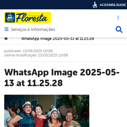
ACESSIBILIDADE
Acesso ráp
Busca
Serviços e Informações
Abrir menu principal de navegação
Você está aqui:
WhatsApp Image 2025-05-13 at 11.25.28
>
>
publicado: 13/05/2025 11h58,
última modificação: 13/05/2025 11h58
WhatsApp Image 2025-05-
13 at 11.25.28
book