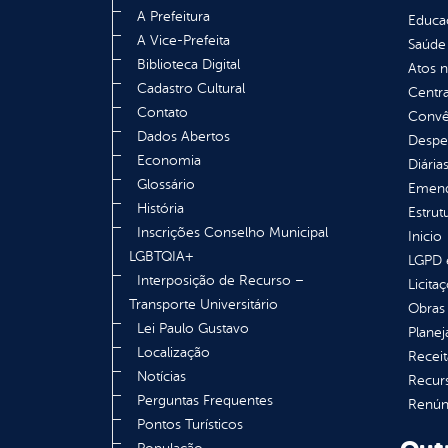
A Prefeitura
Educa
A Vice-Prefeita
Saúde
Biblioteca Digital
Atos 
Cadastro Cultural
Centra
Contato
Convên
Dados Abertos
Despe
Economia
Diária
Glossário
Emend
História
Estrut
Inscrições Conselho Municipal
Inicio
LGBTQIA+
LGPD e
Interposição de Recurso –
Licita
Transporte Universitário
Obras 
Lei Paulo Gustavo
Plane
Localização
Receit
Notícias
Recur
Perguntas Frequentes
Renúnc
Pontos Turísticos