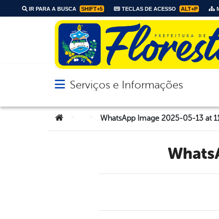
IR PARA A BUSCA
SHIFT+5
TECLAS DE ACESSO
ALT+P
M
Serviços e Informações
Abrir menu principal de navegação
Você está aqui:
>
>
WhatsApp Image 2025-05-13 at 11.
What