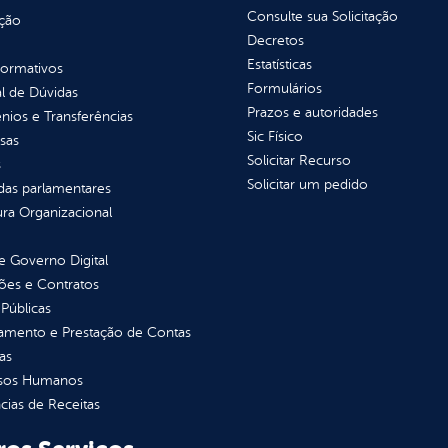
Consulte sua Solicitação
ção
Decretos
Estatísticas
normativos
Formulários
l de Dúvidas
Prazos e autoridades
ios e Transferências
Sic Físico
sas
Solicitar Recurso
s
Solicitar um pedido
as parlamentares
ura Organizacional
 Governo Digital
ções e Contratos
Públicas
jamento e Prestação de Contas
as
sos Humanos
ias de Receitas