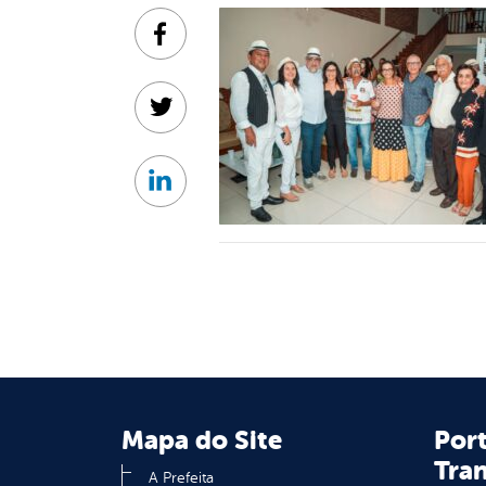
Facebook
Twitter
Linkedin
Mapa do Site
Port
Tra
A Prefeita