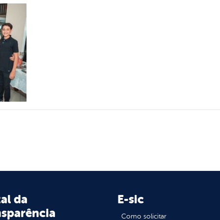
al da
E-sic
nsparência
Como solicitar