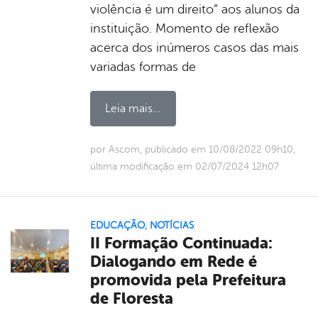
violência é um direito” aos alunos da
instituição. Momento de reflexão
acerca dos inúmeros casos das mais
variadas formas de
Leia mais...
por Ascom, publicado em 10/08/2022 09h10,
última modificação em 02/07/2024 12h07
EDUCAÇÃO
,
NOTÍCIAS
II Formação Continuada:
Dialogando em Rede é
promovida pela Prefeitura
de Floresta