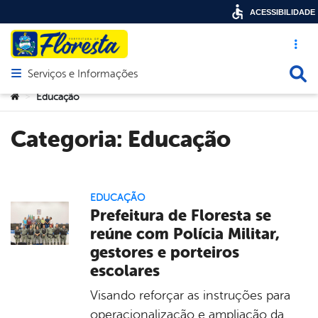
ACESSIBILIDADE
Acesso ráp
Busca
Serviços e Informações
Abrir menu principal de navegação
Você está aqui:
Educação
>
Categoria:
Educação
EDUCAÇÃO
Prefeitura de Floresta se
reúne com Polícia Militar,
gestores e porteiros
escolares
Visando reforçar as instruções para
operacionalização e ampliação da