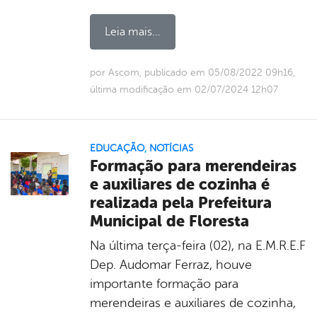
Leia mais...
por Ascom, publicado em 05/08/2022 09h16,
última modificação em 02/07/2024 12h07
EDUCAÇÃO
,
NOTÍCIAS
Formação para merendeiras
e auxiliares de cozinha é
realizada pela Prefeitura
Municipal de Floresta
Na última terça-feira (02), na E.M.R.E.F
Dep. Audomar Ferraz, houve
importante formação para
merendeiras e auxiliares de cozinha,