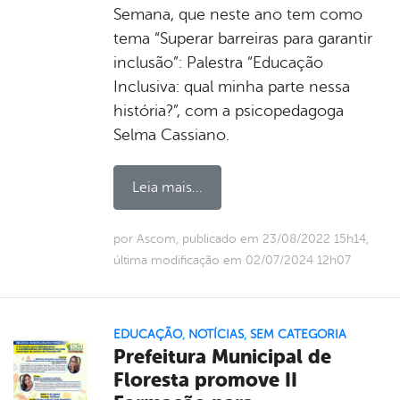
Semana, que neste ano tem como
tema “Superar barreiras para garantir
inclusão”: Palestra “Educação
Inclusiva: qual minha parte nessa
história?”, com a psicopedagoga
Selma Cassiano.
Leia mais...
por Ascom, publicado em 23/08/2022 15h14,
última modificação em 02/07/2024 12h07
EDUCAÇÃO
,
NOTÍCIAS
,
SEM CATEGORIA
Prefeitura Municipal de
Floresta promove II