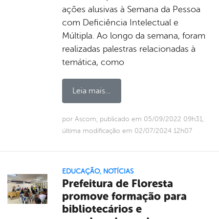
ações alusivas à Semana da Pessoa
com Deficiência Intelectual e
Múltipla. Ao longo da semana, foram
realizadas palestras relacionadas à
temática, como
Leia mais...
por Ascom, publicado em 05/09/2022 09h31,
última modificação em 02/07/2024 12h07
EDUCAÇÃO
,
NOTÍCIAS
Prefeitura de Floresta
promove formação para
bibliotecários e