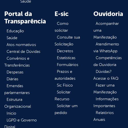
Saúde
Portal da
E-sic
Ouvidoria
Transparência
Como
Acompanhar
solicitar
uma
Educação
Consulte sua
Manifestação
Saúde
Solicitação
Atendimento
Atos normativos
Decretos
via WhatsApp
Central de Dúvidas
Estatísticas
Competências
Convênios e
Formulários
da Ouvidoria
Transferências
Prazos e
Dúvidas?
Despesas
autoridades
Acesse o FAQ
Diárias
Sic Físico
Fazer uma
Emendas
Solicitar
Manifestação
parlamentares
Recurso
Informações
Estrutura
Solicitar um
Importantes
Organizacional
pedido
Relatórios
Inicio
Anuais
LGPD e Governo
Digital