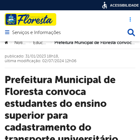
ACESSIBILIDADE
Acesso ráp
Busca
Serviços e Informações
Abrir menu principal de navegação
Você está aqui:
Notícias
Educação
Prefeitura Municipal de Floresta convoca estudantes do ensino superior para cadastramento do transporte universitário gratuito em 2023
>
>
>
publicado: 31/01/2023 18h18,
última modificação: 02/07/2024 12h06
Prefeitura Municipal de
Floresta convoca
estudantes do ensino
superior para
cadastramento do
transporte universitário