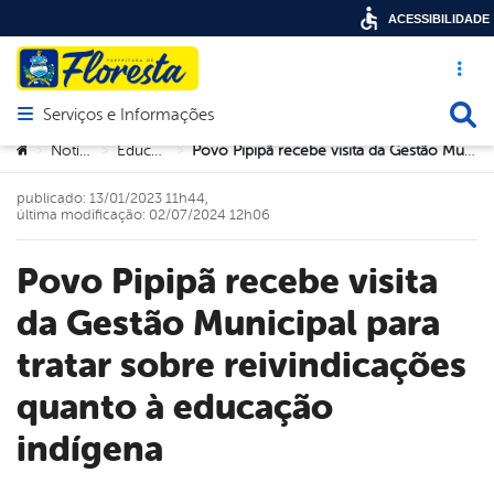
ACESSIBILIDADE
Acesso ráp
Busca
Serviços e Informações
Abrir menu principal de navegação
Você está aqui:
Notícias
Educação
Povo Pipipã recebe visita da Gestão Municipal para tratar sobre reivindicações quanto à educação indígena
>
>
>
publicado: 13/01/2023 11h44,
última modificação: 02/07/2024 12h06
Povo Pipipã recebe visita
da Gestão Municipal para
tratar sobre reivindicações
quanto à educação
indígena