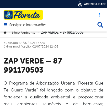
ACESSIBILIDADE
Acesso ráp
Busca
Serviços e Informações
Abrir menu principal de navegação
Você está aqui:
Meio Ambiente
ZAP VERDE – 87 991170503
>
>
publicado: 01/07/2021 16h24,
última modificação: 02/07/2024 12h08
ZAP VERDE – 87
991170503
O Programa de Arborização Urbana “Floresta Que
Te Quero Verde” foi lançado com o objetivo de
book
fortalecer a qualidade ambiental e proporcionar
mais ambientes saudáveis e de bem-estar,