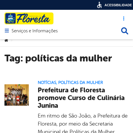
ACESSIBILIDADE
Acesso ráp
Busca
Serviços e Informações
Abrir menu principal de navegação
Você está aqui:
>
Tag:
políticas da mulher
NOTÍCIAS
,
POLÍTICAS DA MULHER
Prefeitura de Floresta
promove Curso de Culinária
Junina
Em ritmo de São João, a Prefeitura de
Floresta, por meio da Secretaria
Municipal de Políticas da Mulher,