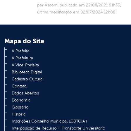
por Ascom, publicado em 22/06/2021 01h33,
última modificação em 02/07/2024 12h08
Mapa do Site
A Prefeita
A Prefeitura
A Vice-Prefeita
Biblioteca Digital
Cadastro Cultural
Contato
Dados Abertos
Economia
Glossário
História
Inscrições Conselho Municipal LGBTQIA+
Interposição de Recurso – Transporte Universitário