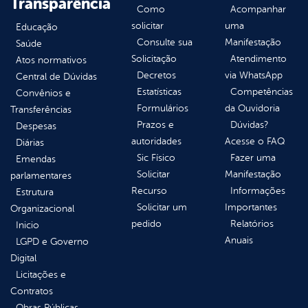
Transparência
Como
Acompanhar
solicitar
uma
Educação
Consulte sua
Manifestação
Saúde
Solicitação
Atendimento
Atos normativos
Decretos
via WhatsApp
Central de Dúvidas
Estatísticas
Competências
Convênios e
Formulários
da Ouvidoria
Transferências
Prazos e
Dúvidas?
Despesas
autoridades
Acesse o FAQ
Diárias
Sic Físico
Fazer uma
Emendas
Solicitar
Manifestação
parlamentares
Recurso
Informações
Estrutura
Solicitar um
Importantes
Organizacional
pedido
Relatórios
Inicio
Anuais
LGPD e Governo
Digital
Licitações e
Contratos
Obras Públicas