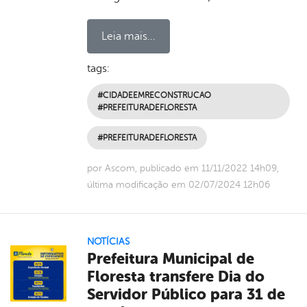
Leia mais...
tags:
#CIDADEEMRECONSTRUCAO
#PREFEITURADEFLORESTA
#PREFEITURADEFLORESTA
por Ascom, publicado em 11/11/2022 14h09,
última modificação em 02/07/2024 12h06
NOTÍCIAS
Prefeitura Municipal de
Floresta transfere Dia do
Servidor Público para 31 de