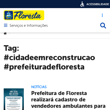
ACESSIBILIDADE
Acesso ráp
Busca
Serviços e Informações
Abrir menu principal de navegação
Você está aqui:
>
Tag:
#cidadeemreconstrucao
#prefeituradefloresta
NOTÍCIAS
Prefeitura de Floresta
realizará cadastro de
vendedores ambulantes para