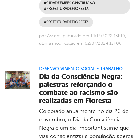
#CIDADEEMRECONSTRUCAO
#PREFEITURADEFLORESTA
#PREFEITURADEFLORESTA
por Ascom, publicado em 14/12/2022 13h10,
última modificação em 02/07/2024 12h06
DESENVOLVIMENTO SOCIAL E TRABALHO
Dia da Consciência Negra:
palestras reforçando o
combate ao racismo são
realizadas em Floresta
Celebrado anualmente no dia 20 de
novembro, o Dia da Consciência
Negra é um dia importantíssimo que
visa conscientizar a população acerca