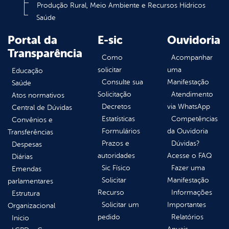
Produção Rural, Meio Ambiente e Recursos Hídricos
Saúde
Portal da
E-sic
Ouvidoria
Transparência
Como
Acompanhar
solicitar
uma
Educação
Consulte sua
Manifestação
Saúde
Solicitação
Atendimento
Atos normativos
Decretos
via WhatsApp
Central de Dúvidas
Estatísticas
Competências
Convênios e
Formulários
da Ouvidoria
Transferências
Prazos e
Dúvidas?
Despesas
autoridades
Acesse o FAQ
Diárias
Sic Físico
Fazer uma
Emendas
Solicitar
Manifestação
parlamentares
Recurso
Informações
Estrutura
Solicitar um
Importantes
Organizacional
pedido
Relatórios
Inicio