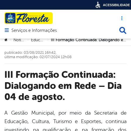
ACESSIBILIDADE
Acesso ráp
Busca
Serviços e Informações
Abrir menu principal de navegação
Você está aqui:
Notícias
Educação
III Formação Continuada: Dialogando em Rede – Dia 04 de agosto.
>
>
>
publicado: 03/08/2021 16h42,
última modificação: 02/07/2024 12h08
III Formação Continuada:
Dialogando em Rede – Dia
04 de agosto.
A Gestão Municipal, por meio da Secretaria de
Educação, Cultura, Turismo e Esportes, continua
book
investindo na qualificação e na formação dos