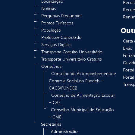
Localização
Receit
Notícias
Recur
Perguntas Frequentes
Renúnc
Pontos Turísticos
Out
População
Professor Conectado
Carta 
Serviços Digitais
E-sic
Transporte Gratuito Universitário
Ferram
Transporte Universitário Gratuito
Ouvid
Conselhos
Portal
Conselho de Acompanhamento e
Portal
Controle Social do Fundeb –
Transp
CACS/FUNDEB
Conselho de Alimentação Escolar
– CAE
Conselho Municipal de Educação
– CME
Secretarias
Administração