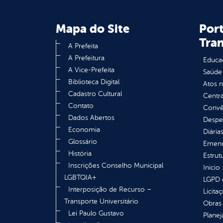
Mapa do Site
Port
Tra
A Prefeita
A Prefeitura
Educa
A Vice-Prefeita
Saúde
Biblioteca Digital
Atos 
Cadastro Cultural
Centra
Contato
Convên
Dados Abertos
Despe
Economia
Diária
Glossário
Emend
História
Estrut
Inscrições Conselho Municipal
Inicio
LGBTQIA+
LGPD e
Interposição de Recurso –
Licita
Transporte Universitário
Obras 
Lei Paulo Gustavo
Plane