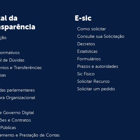
al da
E-sic
nsparência
Como solicitar
Consulte sua Solicitação
ção
Decretos
Estatísticas
normativos
Formulários
l de Dúvidas
Prazos e autoridades
ios e Transferências
Sic Físico
sas
Solicitar Recurso
s
Solicitar um pedido
as parlamentares
ura Organizacional
 Governo Digital
ções e Contratos
Públicas
jamento e Prestação de Contas