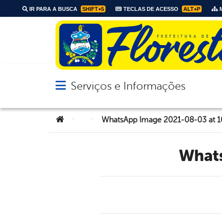
IR PARA A BUSCA
SHIFT+5
TECLAS DE ACESSO
ALT+P
M
Serviços e Informações
Abrir menu principal de navegação
Você está aqui:
>
>
WhatsApp Image 2021-08-03 at 1
Wha