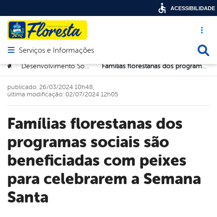
ACESSIBILIDADE
Acesso ráp
Busca
Serviços e Informações
Abrir menu principal de navegação
Você está aqui:
Desenvolvimento Social e Trabalho
Famílias florestanas dos programas sociais são beneficiadas com peixes para celebrarem a Semana Santa
>
>
publicado: 26/03/2024 10h48,
última modificação: 02/07/2024 12h05
Famílias florestanas dos
programas sociais são
beneficiadas com peixes
para celebrarem a Semana
Santa