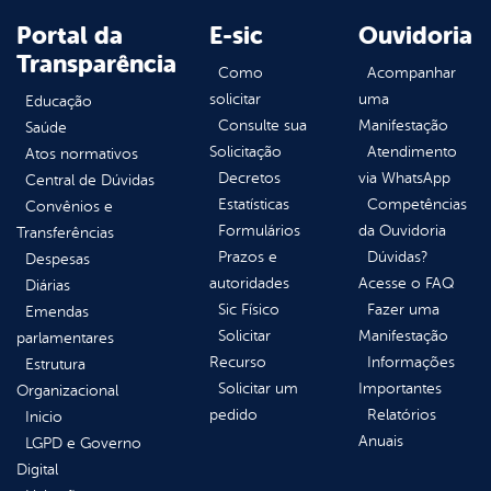
Portal da
E-sic
Ouvidoria
Transparência
Como
Acompanhar
solicitar
uma
Educação
Consulte sua
Manifestação
Saúde
Solicitação
Atendimento
Atos normativos
Decretos
via WhatsApp
Central de Dúvidas
Estatísticas
Competências
Convênios e
Formulários
da Ouvidoria
Transferências
Prazos e
Dúvidas?
Despesas
autoridades
Acesse o FAQ
Diárias
Sic Físico
Fazer uma
Emendas
Solicitar
Manifestação
parlamentares
Recurso
Informações
Estrutura
Solicitar um
Importantes
Organizacional
pedido
Relatórios
Inicio
Anuais
LGPD e Governo
Digital