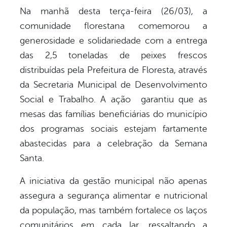
Na manhã desta terça-feira (26/03), a
comunidade florestana comemorou a
book
generosidade e solidariedade com a entrega
das 2,5 toneladas de peixes frescos
er
distribuídas pela Prefeitura de Floresta, através
da Secretaria Municipal de Desenvolvimento
din
Social e Trabalho. A ação garantiu que as
mesas das famílias beneficiárias do município
dos programas sociais estejam fartamente
abastecidas para a celebração da Semana
Santa.
A iniciativa da gestão municipal não apenas
assegura a segurança alimentar e nutricional
da população, mas também fortalece os laços
comunitários em cada lar, ressaltando a