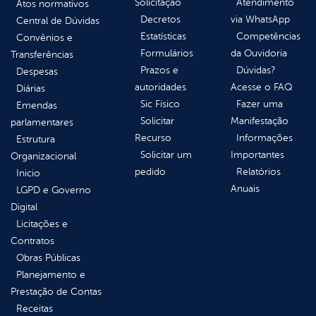
Solicitação
Atendimento
Atos normativos
Decretos
via WhatsApp
Central de Dúvidas
Estatísticas
Competências
Convênios e
Formulários
da Ouvidoria
Transferências
Prazos e
Dúvidas?
Despesas
autoridades
Acesse o FAQ
Diárias
Sic Físico
Fazer uma
Emendas
Solicitar
Manifestação
parlamentares
Recurso
Informações
Estrutura
Solicitar um
Importantes
Organizacional
pedido
Relatórios
Inicio
Anuais
LGPD e Governo
Digital
Licitações e
Contratos
Obras Públicas
Planejamento e
Prestação de Contas
Receitas