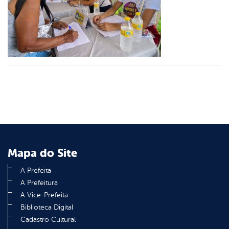
er
din
Mapa do Site
A Prefeita
A Prefeitura
A Vice-Prefeita
Biblioteca Digital
Cadastro Cultural