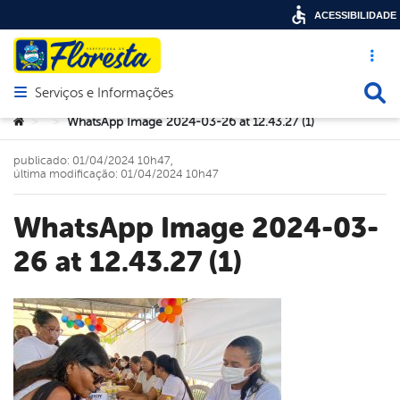
ACESSIBILIDADE
Acesso ráp
Busca
Serviços e Informações
Abrir menu principal de navegação
Você está aqui:
WhatsApp Image 2024-03-26 at 12.43.27 (1)
>
>
publicado: 01/04/2024 10h47,
última modificação: 01/04/2024 10h47
WhatsApp Image 2024-03-
26 at 12.43.27 (1)
book