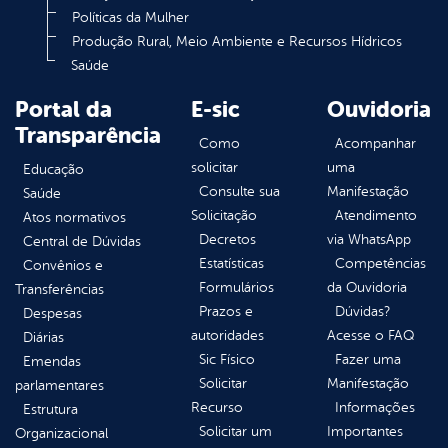
Políticas da Mulher
Produção Rural, Meio Ambiente e Recursos Hídricos
Saúde
Portal da
E-sic
Ouvidoria
Transparência
Como
Acompanhar
solicitar
uma
Educação
Consulte sua
Manifestação
Saúde
Solicitação
Atendimento
Atos normativos
Decretos
via WhatsApp
Central de Dúvidas
Estatísticas
Competências
Convênios e
Formulários
da Ouvidoria
Transferências
Prazos e
Dúvidas?
Despesas
autoridades
Acesse o FAQ
Diárias
Sic Físico
Fazer uma
Emendas
Solicitar
Manifestação
parlamentares
Recurso
Informações
Estrutura
Solicitar um
Importantes
Organizacional