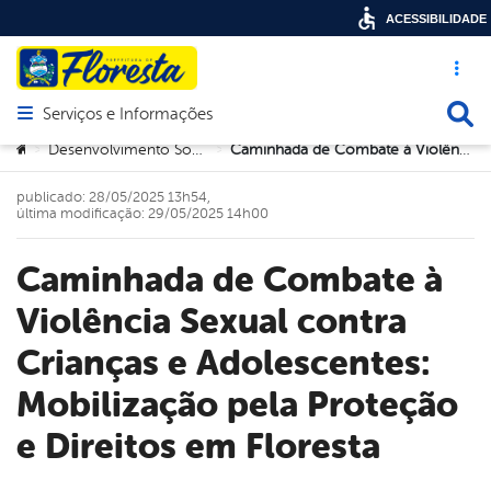
ACESSIBILIDADE
Acesso ráp
Busca
Serviços e Informações
Abrir menu principal de navegação
Você está aqui:
Desenvolvimento Social e Trabalho
Caminhada de Combate à Violência Sexual contra Crianças e Adolescentes: Mobilização pela Proteção e Direitos em Floresta
>
>
publicado: 28/05/2025 13h54,
última modificação: 29/05/2025 14h00
Caminhada de Combate à
Violência Sexual contra
Crianças e Adolescentes:
Mobilização pela Proteção
e Direitos em Floresta