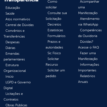
Como
Acompanhar
solicitar
uma
Educação
Consulte sua
Manifestação
Saúde
Solicitação
Atendimento
Atos normativos
Decretos
via WhatsApp
Central de Dúvidas
Estatísticas
Competências
Convênios e
Formulários
da Ouvidoria
Transferências
Prazos e
Dúvidas?
Despesas
autoridades
Acesse o FAQ
Diárias
Sic Físico
Fazer uma
Emendas
Solicitar
Manifestação
parlamentares
Recurso
Informações
Estrutura
Solicitar um
Importantes
Organizacional
pedido
Relatórios
Inicio
Anuais
LGPD e Governo
Digital
Licitações e
Contratos
Obras Públicas