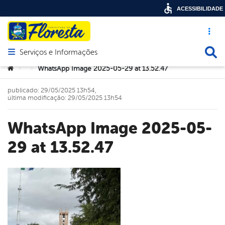
ACESSIBILIDADE
Acesso ráp
Busca
Serviços e Informações
Abrir menu principal de navegação
Você está aqui:
WhatsApp Image 2025-05-29 at 13.52.47
>
>
publicado: 29/05/2025 13h54,
última modificação: 29/05/2025 13h54
WhatsApp Image 2025-05-
29 at 13.52.47
book