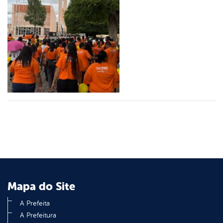
er
din
Mapa do Site
A Prefeita
A Prefeitura