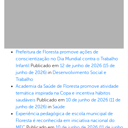
Prefeitura de Floresta promove ações de
conscientização no Dia Mundial contra o Trabalho
Infantil
Publicado em
12 de junho de 2026
(15 de
junho de 2026)
in
Desenvolvimento Social e
Trabalho
Academia da Saúde de Floresta promove atividade
temática inspirada na Copa e incentiva hábitos
saudáveis
Publicado em
10 de junho de 2026
(11 de
junho de 2026)
in
Saúde
Experiência pedagógica de escola municipal de
Floresta é reconhecida em iniciativa nacional do
MEC
Publicado em
10 de junho de 2026
(11 de junho