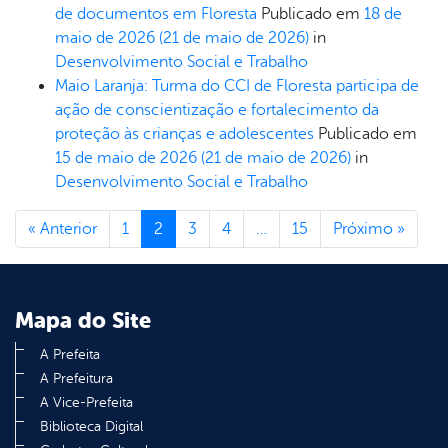
de documentos em Floresta
Publicado em
18 de
maio de 2026
(21 de maio de 2026)
in
Desenvolvimento Social e Trabalho
Maio Laranja: Turma do CCI de Floresta participa de
ação de conscientização e fortalecimento da
proteção às crianças e adolescentes
Publicado em
15 de maio de 2026
(21 de maio de 2026)
in
Desenvolvimento Social e Trabalho
« Anterior
1
2
3
4
…
15
Próximo »
Mapa do Site
A Prefeita
A Prefeitura
A Vice-Prefeita
Biblioteca Digital