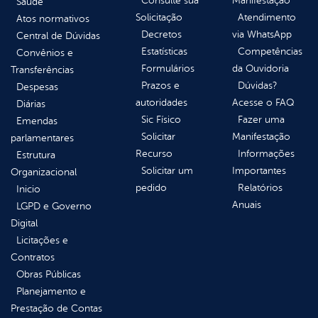
Consulte sua
Manifestação
Saúde
Solicitação
Atendimento
Atos normativos
Decretos
via WhatsApp
Central de Dúvidas
Estatísticas
Competências
Convênios e
Formulários
da Ouvidoria
Transferências
Prazos e
Dúvidas?
Despesas
autoridades
Acesse o FAQ
Diárias
Sic Físico
Fazer uma
Emendas
Solicitar
Manifestação
parlamentares
Recurso
Informações
Estrutura
Solicitar um
Importantes
Organizacional
pedido
Relatórios
Inicio
Anuais
LGPD e Governo
Digital
Licitações e
Contratos
Obras Públicas
Planejamento e
Prestação de Contas