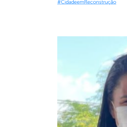
#CidadeemReconstrução