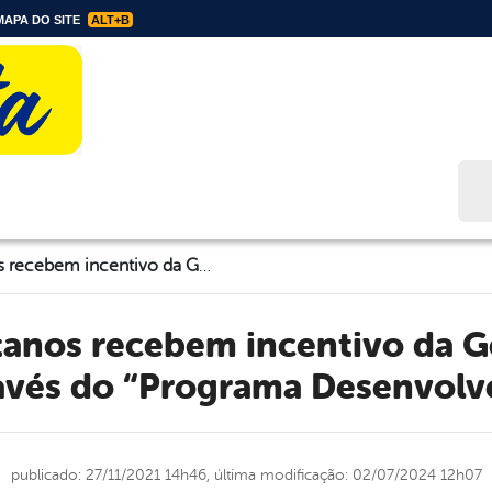
APA DO SITE
ALT+B
Bus
Artesãos florestanos recebem incentivo da Gestão Municipal e SEBRAE através do “Programa Desenvolve Artesanato”.
avés do “Programa Desenvolve
publicado: 27/11/2021 14h46,
última modificação: 02/07/2024 12h07