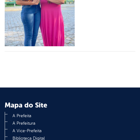
din
Mapa do Site
A Prefeita
A Prefeitura
A Vice-Prefeita
Biblioteca Digital