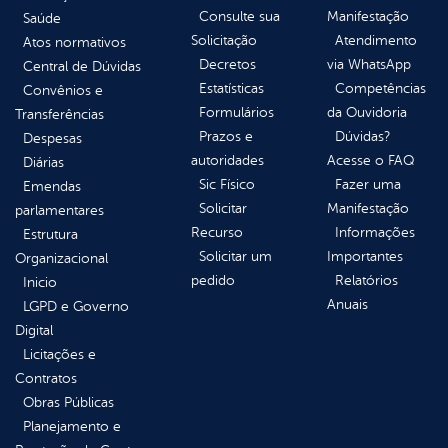
Consulte sua
Manifestação
Saúde
Solicitação
Atendimento
Atos normativos
Decretos
via WhatsApp
Central de Dúvidas
Estatísticas
Competências
Convênios e
Formulários
da Ouvidoria
Transferências
Prazos e
Dúvidas?
Despesas
autoridades
Acesse o FAQ
Diárias
Sic Físico
Fazer uma
Emendas
Solicitar
Manifestação
parlamentares
Recurso
Informações
Estrutura
Solicitar um
Importantes
Organizacional
pedido
Relatórios
Inicio
Anuais
LGPD e Governo
Digital
Licitações e
Contratos
Obras Públicas
Planejamento e