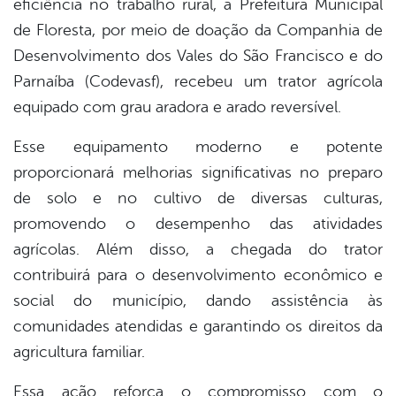
eficiência no trabalho rural, a Prefeitura Municipal
book
de Floresta, por meio de doação da Companhia de
Desenvolvimento dos Vales do São Francisco e do
er
Parnaíba (Codevasf), recebeu um trator agrícola
equipado com grau aradora e arado reversível.
din
Esse equipamento moderno e potente
proporcionará melhorias significativas no preparo
de solo e no cultivo de diversas culturas,
promovendo o desempenho das atividades
agrícolas. Além disso, a chegada do trator
contribuirá para o desenvolvimento econômico e
social do município, dando assistência às
comunidades atendidas e garantindo os direitos da
agricultura familiar.
Essa ação reforça o compromisso com o