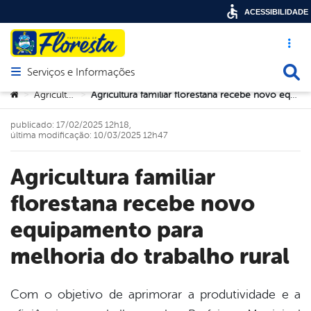
ACESSIBILIDADE
Acesso ráp
Busca
Serviços e Informações
Abrir menu principal de navegação
Você está aqui:
Agricultura
Agricultura familiar florestana recebe novo equipamento para melhoria do trabalho rural
>
>
publicado: 17/02/2025 12h18,
última modificação: 10/03/2025 12h47
Agricultura familiar
florestana recebe novo
equipamento para
melhoria do trabalho rural
Com o objetivo de aprimorar a produtividade e a