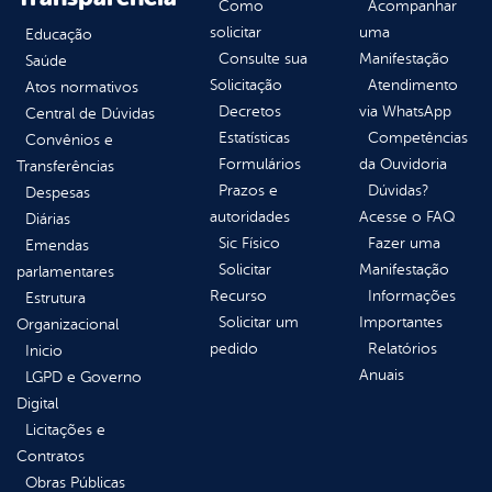
Como
Acompanhar
solicitar
uma
Educação
Consulte sua
Manifestação
Saúde
Solicitação
Atendimento
Atos normativos
Decretos
via WhatsApp
Central de Dúvidas
Estatísticas
Competências
Convênios e
Formulários
da Ouvidoria
Transferências
Prazos e
Dúvidas?
Despesas
autoridades
Acesse o FAQ
Diárias
Sic Físico
Fazer uma
Emendas
Solicitar
Manifestação
parlamentares
Recurso
Informações
Estrutura
Solicitar um
Importantes
Organizacional
pedido
Relatórios
Inicio
Anuais
LGPD e Governo
Digital
Licitações e
Contratos
Obras Públicas