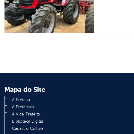
er
din
Mapa do Site
A Prefeita
A Prefeitura
A Vice-Prefeita
Biblioteca Digital
Cadastro Cultural