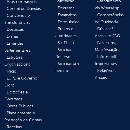
Solicitação
Atendimento
Atos normativos
Decretos
via WhatsApp
Central de Dúvidas
Estatísticas
Competências
Convênios e
Formulários
da Ouvidoria
Transferências
Prazos e
Dúvidas?
Despesas
autoridades
Acesse o FAQ
Diárias
Sic Físico
Fazer uma
Emendas
Solicitar
Manifestação
parlamentares
Recurso
Informações
Estrutura
Solicitar um
Importantes
Organizacional
pedido
Relatórios
Inicio
Anuais
LGPD e Governo
Digital
Licitações e
Contratos
Obras Públicas
Planejamento e
Prestação de Contas
Receitas