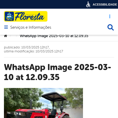
ACESSIBILIDADE
Acesso ráp
Busca
Serviços e Informações
Abrir menu principal de navegação
Você está aqui:
WhatsApp Image 2025-03-10 at 12.09.35
>
>
publicado: 10/03/2025 12h17,
última modificação: 10/03/2025 12h17
WhatsApp Image 2025-03-
10 at 12.09.35
book