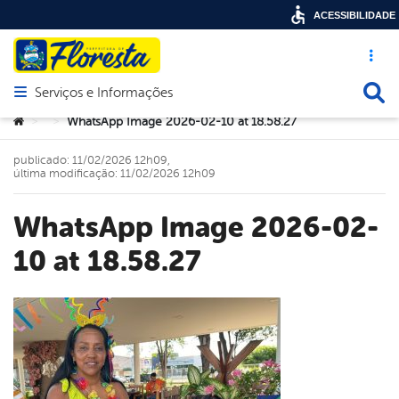
ACESSIBILIDADE
Acesso ráp
Busca
Serviços e Informações
Abrir menu principal de navegação
Você está aqui:
WhatsApp Image 2026-02-10 at 18.58.27
>
>
publicado: 11/02/2026 12h09,
última modificação: 11/02/2026 12h09
WhatsApp Image 2026-02-
10 at 18.58.27
book