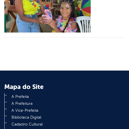
er
din
Mapa do Site
A Prefeita
A Prefeitura
A Vice-Prefeita
Biblioteca Digital
Cadastro Cultural