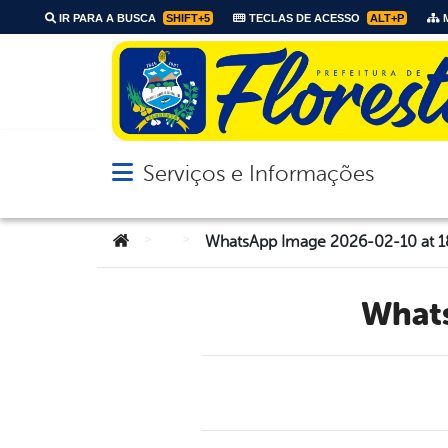
IR PARA A BUSCA
SHIFT+5
TECLAS DE ACESSO
ALT+P
M
Serviços e Informações
Abrir menu principal de navegação
Você está aqui:
>
>
WhatsApp Image 2026-02-10 at 1
Wha