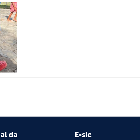
al da
E-sic