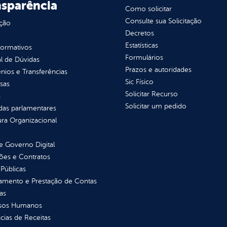
nsparência
Como solicitar
Consulte sua Solicitação
ção
Decretos
Estatísticas
normativos
Formulários
l de Dúvidas
Prazos e autoridades
ios e Transferências
Sic Físico
sas
Solicitar Recurso
s
Solicitar um pedido
as parlamentares
ura Organizacional
 Governo Digital
ções e Contratos
Públicas
jamento e Prestação de Contas
as
sos Humanos
ias de Receitas