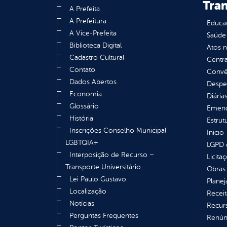
Tra
A Prefeita
A Prefeitura
Educa
A Vice-Prefeita
Saúde
Biblioteca Digital
Atos 
Cadastro Cultural
Centra
Contato
Convên
Dados Abertos
Despe
Economia
Diária
Glossário
Emend
História
Estrut
Inscrições Conselho Municipal
Inicio
LGBTQIA+
LGPD e
Interposição de Recurso –
Licita
Transporte Universitário
Obras 
Lei Paulo Gustavo
Plane
Localização
Receit
Notícias
Recur
Perguntas Frequentes
Renúnc