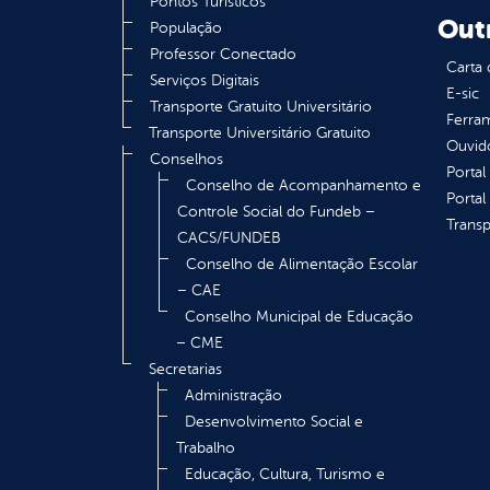
Pontos Turísticos
Out
População
Professor Conectado
Carta 
Serviços Digitais
E-sic
Transporte Gratuito Universitário
Ferram
Transporte Universitário Gratuito
Ouvid
Conselhos
Portal
Conselho de Acompanhamento e
Portal
Controle Social do Fundeb –
Transp
CACS/FUNDEB
Conselho de Alimentação Escolar
– CAE
Conselho Municipal de Educação
– CME
Secretarias
Administração
Desenvolvimento Social e
Trabalho
Educação, Cultura, Turismo e