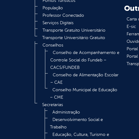
Pontos Turísticos
Out
População
Professor Conectado
Carta 
Serviços Digitais
E-sic
Transporte Gratuito Universitário
Ferram
Transporte Universitário Gratuito
Ouvid
Conselhos
Portal
Conselho de Acompanhamento e
Portal
Controle Social do Fundeb –
Transp
CACS/FUNDEB
Conselho de Alimentação Escolar
– CAE
Conselho Municipal de Educação
– CME
Secretarias
Administração
Desenvolvimento Social e
Trabalho
Educação, Cultura, Turismo e