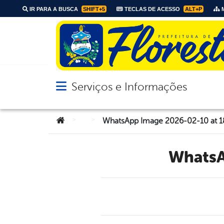
IR PARA A BUSCA
SHIFT+5
TECLAS DE ACESSO
ALT+P
M
Serviços e Informações
Abrir menu principal de navegação
Você está aqui:
>
>
WhatsApp Image 2026-02-10 at 18
Whats