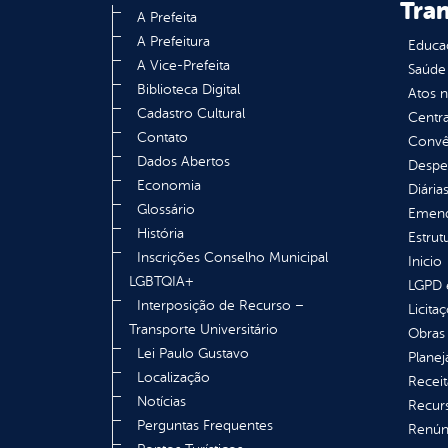
Tra
A Prefeita
A Prefeitura
Educa
A Vice-Prefeita
Saúde
Biblioteca Digital
Atos 
Cadastro Cultural
Centra
Contato
Convên
Dados Abertos
Despe
Economia
Diária
Glossário
Emend
História
Estrut
Inscrições Conselho Municipal
Inicio
LGBTQIA+
LGPD e
Interposição de Recurso –
Licita
Transporte Universitário
Obras 
Lei Paulo Gustavo
Plane
Localização
Receit
Notícias
Recur
Perguntas Frequentes
Renúnc