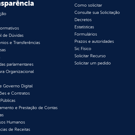
nsparência
Como solicitar
Consulte sua Solicitação
ção
Decretos
Estatísticas
normativos
Formulários
l de Dúvidas
Prazos e autoridades
ios e Transferências
Sic Físico
sas
Solicitar Recurso
s
Solicitar um pedido
as parlamentares
ura Organizacional
 Governo Digital
ções e Contratos
Públicas
jamento e Prestação de Contas
as
sos Humanos
ias de Receitas