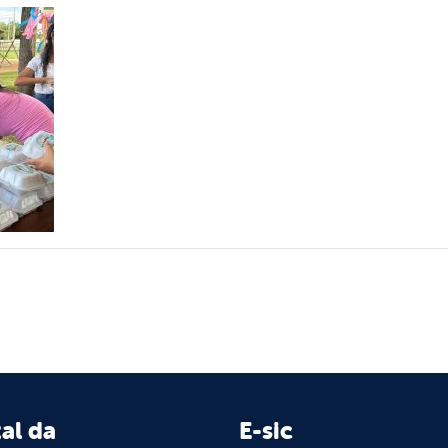
al da
E-sic