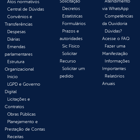
Solicitação
Atendimento
Atos normativos
Decretos
via WhatsApp
Central de Dúvidas
Estatísticas
Competências
Convênios e
Formulários
da Ouvidoria
Transferências
Prazos e
Dúvidas?
Despesas
autoridades
Acesse o FAQ
Diárias
Sic Físico
Fazer uma
Emendas
Solicitar
Manifestação
parlamentares
Recurso
Informações
Estrutura
Solicitar um
Importantes
Organizacional
pedido
Relatórios
Inicio
Anuais
LGPD e Governo
Digital
Licitações e
Contratos
Obras Públicas
Planejamento e
Prestação de Contas
Receitas