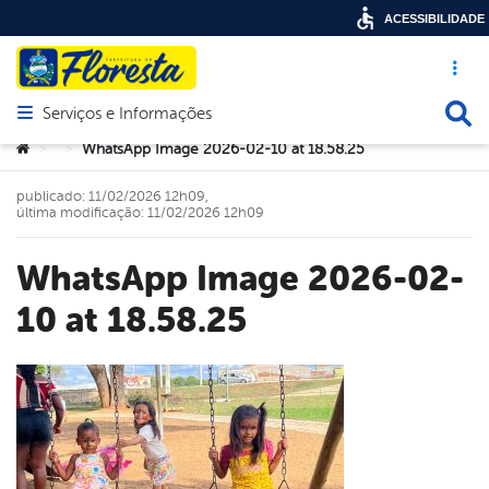
ACESSIBILIDADE
Acesso ráp
Busca
Serviços e Informações
Abrir menu principal de navegação
Você está aqui:
WhatsApp Image 2026-02-10 at 18.58.25
>
>
publicado: 11/02/2026 12h09,
última modificação: 11/02/2026 12h09
WhatsApp Image 2026-02-
10 at 18.58.25
book