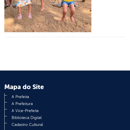
er
din
Mapa do Site
A Prefeita
A Prefeitura
A Vice-Prefeita
Biblioteca Digital
Cadastro Cultural