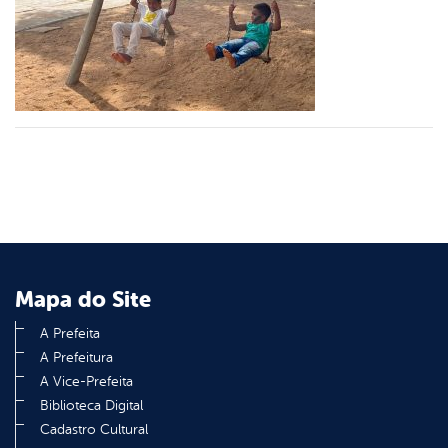
er
din
Mapa do Site
A Prefeita
A Prefeitura
A Vice-Prefeita
Biblioteca Digital
Cadastro Cultural