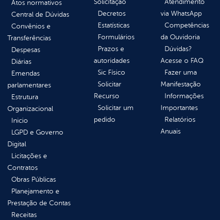
Solicitação
Atendimento
Atos normativos
Decretos
via WhatsApp
Central de Dúvidas
Estatísticas
Competências
Convênios e
Formulários
da Ouvidoria
Transferências
Prazos e
Dúvidas?
Despesas
autoridades
Acesse o FAQ
Diárias
Sic Físico
Fazer uma
Emendas
Solicitar
Manifestação
parlamentares
Recurso
Informações
Estrutura
Solicitar um
Importantes
Organizacional
pedido
Relatórios
Inicio
Anuais
LGPD e Governo
Digital
Licitações e
Contratos
Obras Públicas
Planejamento e
Prestação de Contas
Receitas