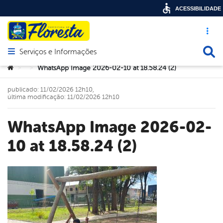
ACESSIBILIDADE
Acesso ráp
Busca
Serviços e Informações
Abrir menu principal de navegação
Você está aqui:
WhatsApp Image 2026-02-10 at 18.58.24 (2)
>
>
publicado: 11/02/2026 12h10,
última modificação: 11/02/2026 12h10
WhatsApp Image 2026-02-
10 at 18.58.24 (2)
book