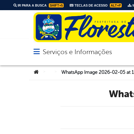
IR PARA A BUSCA
SHIFT+5
TECLAS DE ACESSO
ALT+P
M
Serviços e Informações
Abrir menu principal de navegação
Você está aqui:
>
>
WhatsApp Image 2026-02-05 at 1
Wha