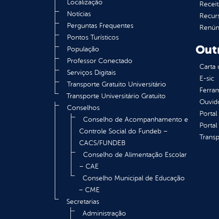
Localização
Receit
Notícias
Recur
Perguntas Frequentes
Renúnc
Pontos Turísticos
Out
População
Professor Conectado
Carta 
Serviços Digitais
E-sic
Transporte Gratuito Universitário
Ferram
Transporte Universitário Gratuito
Ouvid
Conselhos
Portal
Conselho de Acompanhamento e
Portal
Controle Social do Fundeb –
Transp
CACS/FUNDEB
Conselho de Alimentação Escolar
– CAE
Conselho Municipal de Educação
– CME
Secretarias
Administração