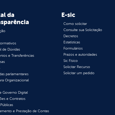
al da
E-sic
nsparência
Como solicitar
Consulte sua Solicitação
ção
Decretos
Estatísticas
normativos
Formulários
l de Dúvidas
Prazos e autoridades
ios e Transferências
Sic Físico
sas
Solicitar Recurso
s
Solicitar um pedido
as parlamentares
ura Organizacional
 Governo Digital
ções e Contratos
Públicas
jamento e Prestação de Contas