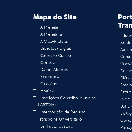
Mapa do Site
Port
Tra
A Prefeita
A Prefeitura
Educa
A Vice-Prefeita
Saúde
Biblioteca Digital
Atos 
Cadastro Cultural
Centra
Contato
Convên
Dados Abertos
Despe
Economia
Diária
Glossário
Emend
História
Estrut
Inscrições Conselho Municipal
Inicio
LGBTQIA+
LGPD e
Interposição de Recurso –
Licita
Transporte Universitário
Obras 
Lei Paulo Gustavo
Plane