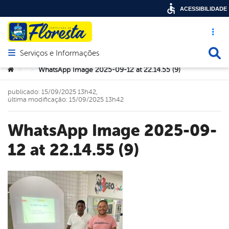
ACESSIBILIDADE
Acesso ráp
Busca
Serviços e Informações
Abrir menu principal de navegação
Você está aqui:
WhatsApp Image 2025-09-12 at 22.14.55 (9)
>
>
publicado: 15/09/2025 13h42,
última modificação: 15/09/2025 13h42
WhatsApp Image 2025-09-
12 at 22.14.55 (9)
book