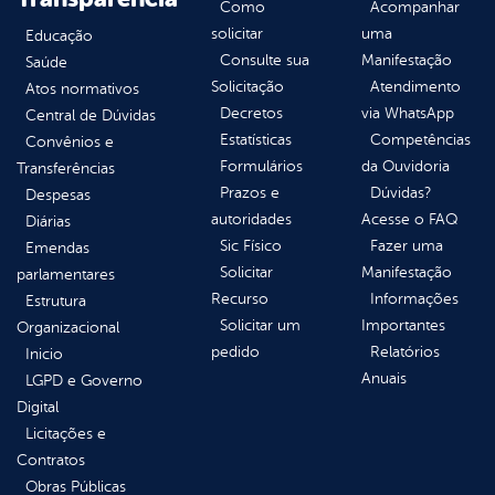
Como
Acompanhar
solicitar
uma
Educação
Consulte sua
Manifestação
Saúde
Solicitação
Atendimento
Atos normativos
Decretos
via WhatsApp
Central de Dúvidas
Estatísticas
Competências
Convênios e
Formulários
da Ouvidoria
Transferências
Prazos e
Dúvidas?
Despesas
autoridades
Acesse o FAQ
Diárias
Sic Físico
Fazer uma
Emendas
Solicitar
Manifestação
parlamentares
Recurso
Informações
Estrutura
Solicitar um
Importantes
Organizacional
pedido
Relatórios
Inicio
Anuais
LGPD e Governo
Digital
Licitações e
Contratos
Obras Públicas