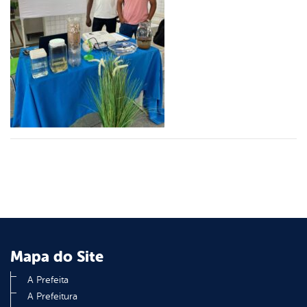
er
din
Mapa do Site
A Prefeita
A Prefeitura