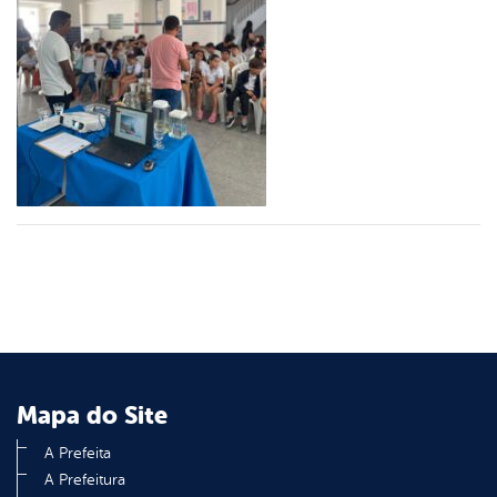
er
din
Mapa do Site
A Prefeita
A Prefeitura