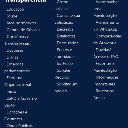
Como
Acompanhar
solicitar
uma
Educação
Consulte sua
Manifestação
Saúde
Solicitação
Atendimento
Atos normativos
Decretos
via WhatsApp
Central de Dúvidas
Estatísticas
Competências
Convênios e
Formulários
da Ouvidoria
Transferências
Prazos e
Dúvidas?
Despesas
autoridades
Acesse o FAQ
Diárias
Sic Físico
Fazer uma
Emendas
Solicitar
Manifestação
parlamentares
Recurso
Informações
Estrutura
Solicitar um
Importantes
Organizacional
pedido
Relatórios
Inicio
Anuais
LGPD e Governo
Digital
Licitações e
Contratos
Obras Públicas