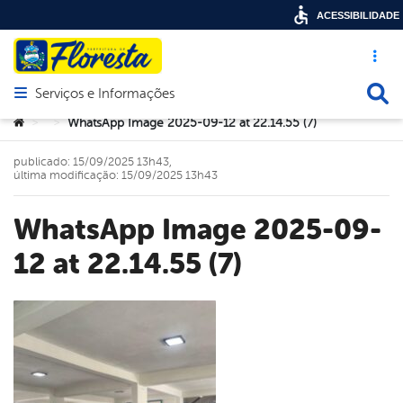
ACESSIBILIDADE
Acesso ráp
Busca
Serviços e Informações
Abrir menu principal de navegação
Você está aqui:
WhatsApp Image 2025-09-12 at 22.14.55 (7)
>
>
publicado: 15/09/2025 13h43,
última modificação: 15/09/2025 13h43
WhatsApp Image 2025-09-
12 at 22.14.55 (7)
book