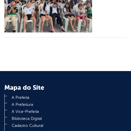
er
din
Mapa do Site
A Prefeita
A Prefeitura
A Vice-Prefeita
Biblioteca Digital
Cadastro Cultural