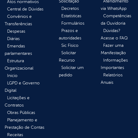
Solicitação
Atendimento
Atos normativos
Decretos
via WhatsApp
Central de Dúvidas
Estatísticas
Competências
Convênios e
Formulários
da Ouvidoria
Transferências
Prazos e
Dúvidas?
Despesas
autoridades
Acesse o FAQ
Diárias
Sic Físico
Fazer uma
Emendas
Solicitar
Manifestação
parlamentares
Recurso
Informações
Estrutura
Solicitar um
Importantes
Organizacional
pedido
Relatórios
Inicio
Anuais
LGPD e Governo
Digital
Licitações e
Contratos
Obras Públicas
Planejamento e
Prestação de Contas
Receitas