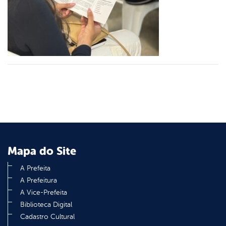
er
din
Mapa do Site
A Prefeita
A Prefeitura
A Vice-Prefeita
Biblioteca Digital
Cadastro Cultural