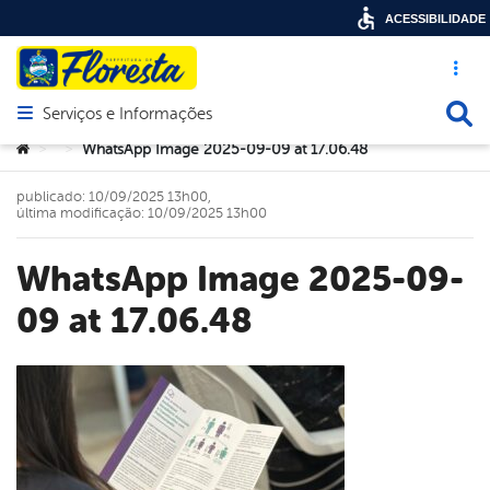
ACESSIBILIDADE
Acesso ráp
Busca
Serviços e Informações
Abrir menu principal de navegação
Você está aqui:
WhatsApp Image 2025-09-09 at 17.06.48
>
>
publicado: 10/09/2025 13h00,
última modificação: 10/09/2025 13h00
WhatsApp Image 2025-09-
09 at 17.06.48
book