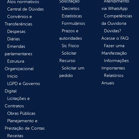
Solicitação
Atendimento
Atos normativos
Decretos
via WhatsApp
Central de Dúvidas
Estatísticas
Competências
Convênios e
Formulários
da Ouvidoria
Transferências
Prazos e
Dúvidas?
Despesas
autoridades
Acesse o FAQ
Diárias
Sic Físico
Fazer uma
Emendas
Solicitar
Manifestação
parlamentares
Recurso
Informações
Estrutura
Solicitar um
Importantes
Organizacional
pedido
Relatórios
Inicio
Anuais
LGPD e Governo
Digital
Licitações e
Contratos
Obras Públicas
Planejamento e
Prestação de Contas
Receitas