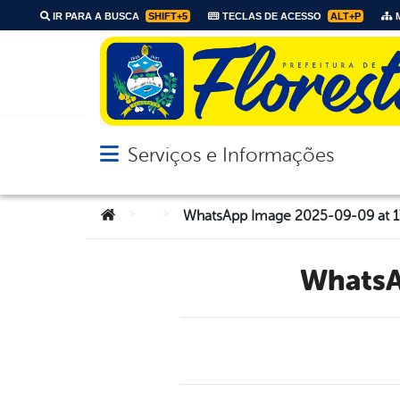
IR PARA A BUSCA
SHIFT+5
TECLAS DE ACESSO
ALT+P
M
Serviços e Informações
Abrir menu principal de navegação
Você está aqui:
>
>
WhatsApp Image 2025-09-09 at 17
Whats