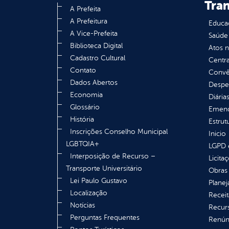
Tra
A Prefeita
A Prefeitura
Educa
A Vice-Prefeita
Saúde
Biblioteca Digital
Atos 
Cadastro Cultural
Centra
Contato
Convên
Dados Abertos
Despe
Economia
Diária
Glossário
Emend
História
Estrut
Inscrições Conselho Municipal
Inicio
LGBTQIA+
LGPD e
Interposição de Recurso –
Licita
Transporte Universitário
Obras 
Lei Paulo Gustavo
Plane
Localização
Receit
Notícias
Recur
Perguntas Frequentes
Renúnc