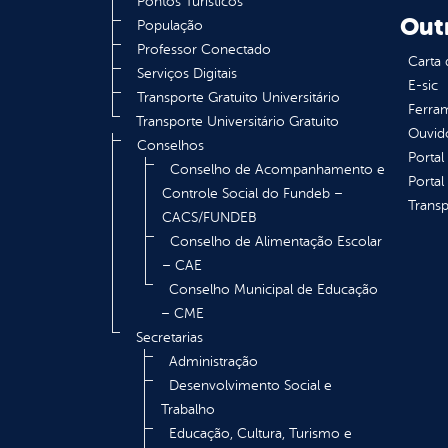
Pontos Turísticos
Out
População
Professor Conectado
Carta 
Serviços Digitais
E-sic
Transporte Gratuito Universitário
Ferram
Transporte Universitário Gratuito
Ouvid
Conselhos
Portal
Conselho de Acompanhamento e
Portal
Controle Social do Fundeb –
Transp
CACS/FUNDEB
Conselho de Alimentação Escolar
– CAE
Conselho Municipal de Educação
– CME
Secretarias
Administração
Desenvolvimento Social e
Trabalho
Educação, Cultura, Turismo e