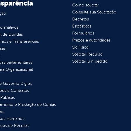
nsparência
Como solicitar
Consulte sua Solicitação
ção
Decretos
Estatísticas
normativos
Formulários
l de Dúvidas
Prazos e autoridades
ios e Transferências
Sic Físico
sas
Solicitar Recurso
s
Solicitar um pedido
as parlamentares
ura Organizacional
 Governo Digital
ções e Contratos
Públicas
jamento e Prestação de Contas
as
sos Humanos
ias de Receitas