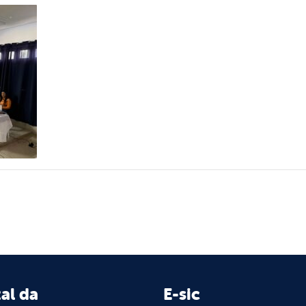
al da
E-sic